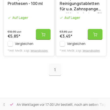
Prothesen - 100 ml
Reinigungstabletten
für u.a. Zahnspangen
und Mundschutze - 30
Auf Lager
Auf Lager
Stück
€10,95
€3,85
UVP
UVP
€5,85
*
€3,45
*
Vergleichen
Vergleichen
* Inkl. MwSt. zzgl.
Versandkosten
* Inkl. MwSt. zzgl.
Versandkosten
1
An Werktagen vor 17:00 Uhr bestellt, noch am selben Tag versa