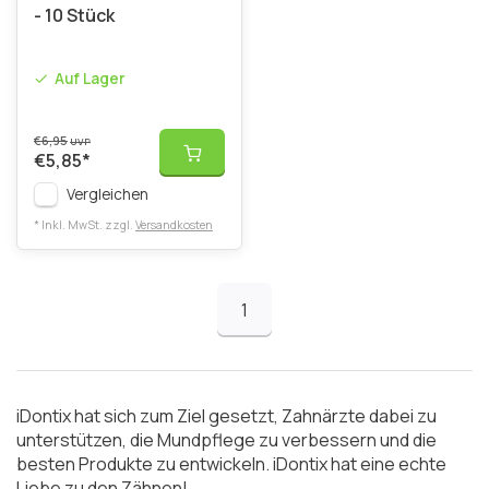
- 10 Stück
Auf Lager
€6,95
UVP
€5,85
*
Vergleichen
* Inkl. MwSt. zzgl.
Versandkosten
1
iDontix hat sich zum Ziel gesetzt, Zahnärzte dabei zu
unterstützen, die Mundpflege zu verbessern und die
besten
Produkte
zu entwickeln. iDontix hat eine echte
Liebe zu den Zähnen!