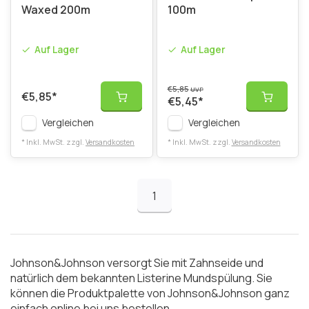
Waxed 200m
100m
Auf Lager
Auf Lager
€5,85
UVP
€5,85
*
€5,45
*
Vergleichen
Vergleichen
* Inkl. MwSt. zzgl.
Versandkosten
* Inkl. MwSt. zzgl.
Versandkosten
1
Johnson&Johnson versorgt Sie mit Zahnseide und
natürlich dem bekannten Listerine Mundspülung. Sie
können die Produktpalette von Johnson&Johnson ganz
einfach online bei uns bestellen.