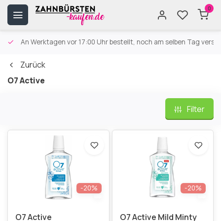
0
An Werktagen vor 17:00 Uhr bestellt, noch am selben Tag versa
Zurück
O7 Active
Filter
-20%
-20%
O7 Active
O7 Active Mild Minty