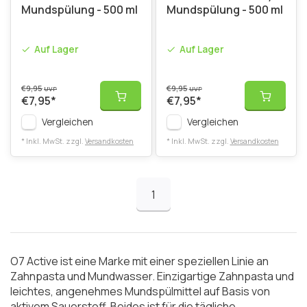
Mundspülung - 500 ml
Mundspülung - 500 ml
Auf Lager
Auf Lager
€9,95
€9,95
UVP
UVP
€7,95
*
€7,95
*
Vergleichen
Vergleichen
* Inkl. MwSt. zzgl.
Versandkosten
* Inkl. MwSt. zzgl.
Versandkosten
1
O7 Active ist eine Marke mit einer speziellen Linie an
Zahnpasta und Mundwasser. Einzigartige Zahnpasta und
leichtes, angenehmes Mundspülmittel auf Basis von
aktivem Sauerstoff. Beides ist für die tägliche