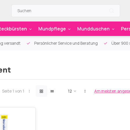
teckbürsten
Mundpflege
Mundduschen
Per
g versandt
Persönlicher Service und Beratung
Über 900 sp
ent
Seite 1 von 1
Am meisten anges