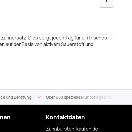
1
Zahnersatz. Dies sorgt jeden Tag für ein frisches
en auf der Basis von aktivem Sauerstoff und
ce und Beratung
Über 900 spezielle Mundpflegeartikel
Kos
onen
Kontaktdaten
Zahnbürsten-kaufen.de