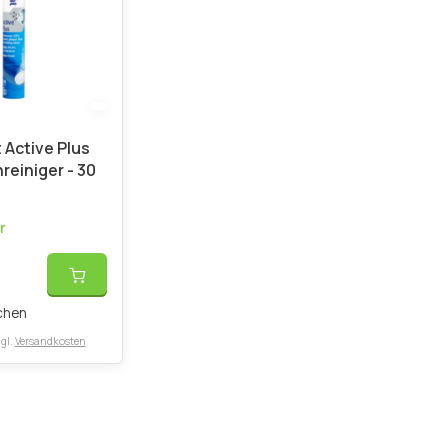
 Active Plus
reiniger - 30
r
chen
gl.
Versandkosten