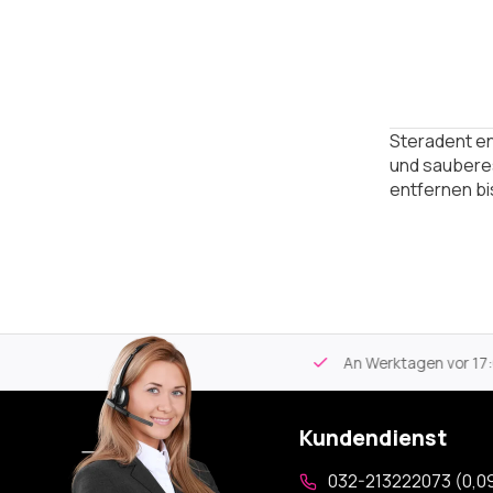
Steradent en
und sauberes
entfernen bi
tikel
Kostenloser Versand
ab 59€
An Werktagen vor 17:00
Kundendienst
032-213222073 (0,09