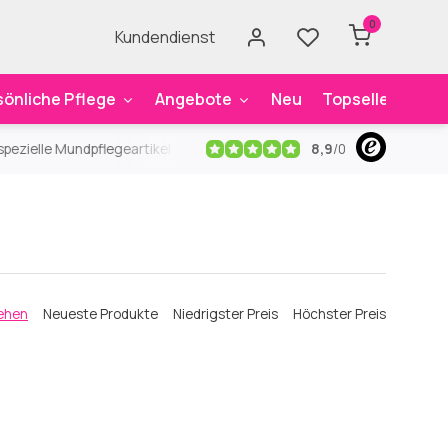
0
Kundendienst
sönliche Pflege
Angebote
Neu
Topseller
Mar
8,9
/
0
ezielle Mundpflegeartikel
Kostenloser Versand
ab 59€
An
ehen
Neueste Produkte
Niedrigster Preis
Höchster Preis