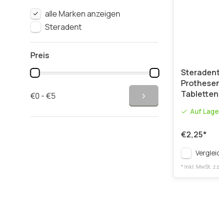
alle Marken anzeigen
Steradent
Preis
Steradent
Prothesen
Tabletten
€0 - €5
Auf Lage
€2,25
*
Verglei
* Inkl. MwSt. zz