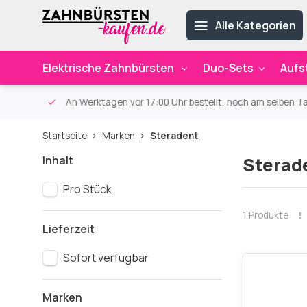
Alle Kategorien
Elektrische Zahnbürsten
Duo-Sets
Aufs
ab 59€
An Werktagen vor 17:00 Uhr bestellt, noch am selben Ta
Startseite
Marken
Steradent
Inhalt
Sterad
Pro Stück
1 Produkte
Lieferzeit
Sofort verfügbar
Marken