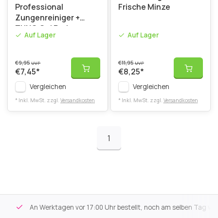
Professional
Frische Minze
Zungenreiniger +
TUNG Gel Probe
Auf Lager
Auf Lager
€9,95
€11,95
UVP
UVP
€7,45
*
€8,25
*
Vergleichen
Vergleichen
* Inkl. MwSt. zzgl.
Versandkosten
* Inkl. MwSt. zzgl.
Versandkosten
1
An Werktagen vor 17:00 Uhr bestellt, noch am selben Tag versa