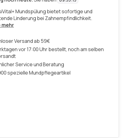
09
:
35
:
12
Vital+ Mundspülung bietet sofortige und
tende Linderung bei Zahnempfindlichkeit.
e mehr
nloser Versand ab 59€
ktagen vor 17:00 Uhr bestellt, noch am selben
ersandt
licher Service und Beratung
00 spezielle Mundpflegeartikel