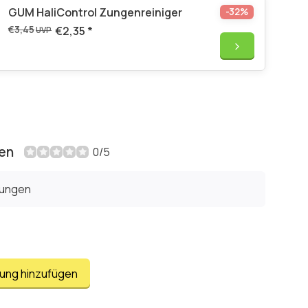
GUM HaliControl Zungenreiniger
-32%
€3,45
€2,35
*
UVP
en
0/5
tungen
tung hinzufügen