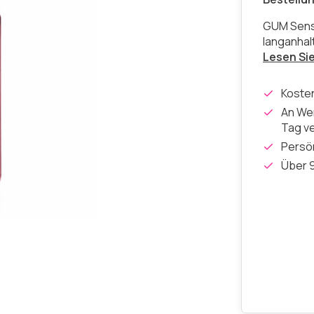
GUM Sensi
langanhal
Lesen Si
Koste
An Wer
Tag v
Persön
Über 9