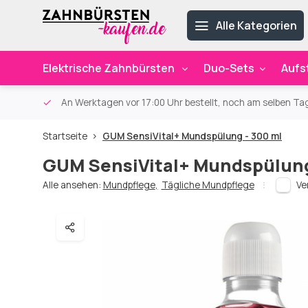
Alle Kategorien
Elektrische Zahnbürsten
Duo-Sets
Aufs
ab 59€
An Werktagen vor 17:00 Uhr bestellt, noch am selben Ta
Startseite
GUM SensiVital+ Mundspülung - 300 ml
GUM SensiVital+ Mundspülung
Alle ansehen:
Mundpflege
,
Tägliche Mundpflege
Ve