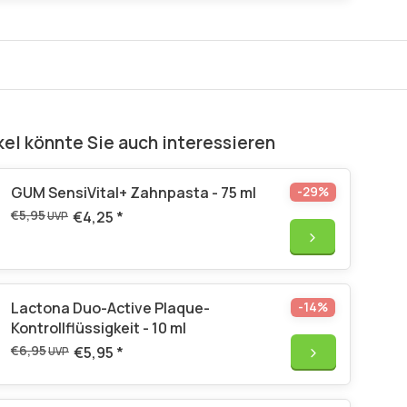
kel könnte Sie auch interessieren
GUM SensiVital+ Zahnpasta - 75 ml
-29%
€5,95
€4,25
*
UVP
Lactona Duo-Active Plaque-
-14%
Kontrollflüssigkeit - 10 ml
€6,95
€5,95
*
UVP