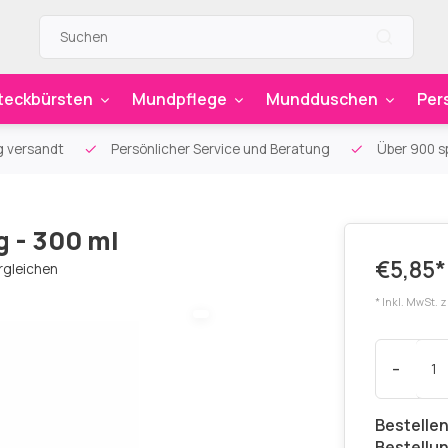
teckbürsten
Mundpflege
Mundduschen
Per
g versandt
Persönlicher Service und Beratung
Über 900 sp
 - 300 ml
€5,85*
rgleichen
* Inkl. MwSt. 
-
Bestellen
Bestellu