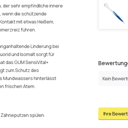
, der sehr empfindliche innere
n, wenn die schützende
Kontakt mit etwas Heißem,
merzreiz führen.
anganhaltende Linderung bei
uorid und Isomalt sorgt für
at das GUM SensiVital+
Bewertung
ägt zum Schutz des
s Mundwassers hinterlässt
Kein Bewer
en frischen Atem.
Ihre Bewer
m Zähneputzen spülen.