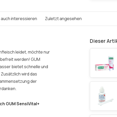
e auch interessieren
Zuletzt angesehen
Dieser Arti
fleisch leidet, möchte nur
t befreit werden! GUM
asser bietet schnelle und
Zusätzlich wird das
Zusammensetzung der
erdanken.
rch GUM SensiVital+