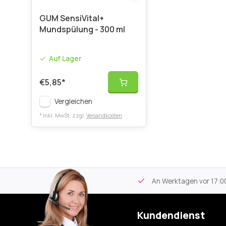
GUM SensiVital+
Mundspülung - 300 ml
Auf Lager
€5,85
*
Vergleichen
* Inkl. MwSt. zzgl.
Versandkosten
tikel
Kostenloser Versand
ab 59€
An Werktagen vor 17:00
Kundendienst