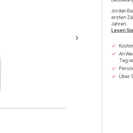
Jordan Ba
ersten Zäh
Jahren.
Lesen Si
Koste
An Wer
Tag v
Persön
Über 9