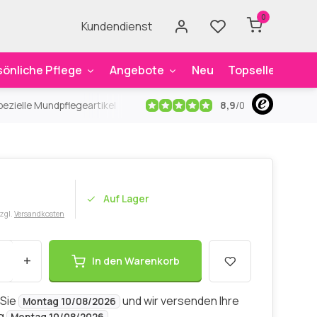
0
Kundendienst
sönliche Pflege
Angebote
Neu
Topseller
Mar
8,9
/
0
ezielle Mundpflegeartikel
Kostenloser Versand
ab 59€
An
Auf Lager
zzgl.
Versandkosten
+
In den Warenkorb
 Sie
und wir versenden Ihre
Montag 10/08/2026
ng