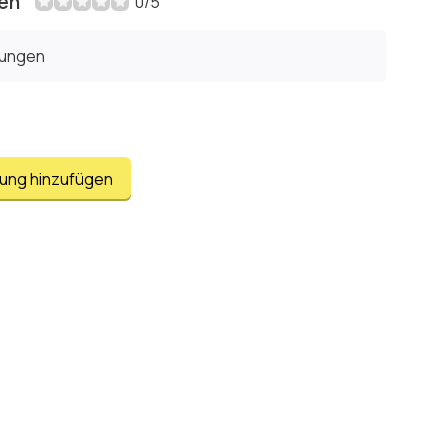
en
0/5
tungen
tung hinzufügen