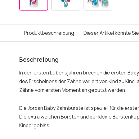
Produktbeschreibung
Dieser Artikel könnte Si
Beschreibung
In den ersten Lebensjahren brechen die ersten Baby
des Erscheinens der Zähne variiert von Kind zu Kind, a
Zähne vom ersten Moment an geputzt werden.
Die Jordan Baby Zahnbürste ist speziell für die ers
Die extra weichen Borsten und der kleine Bürstenkopf 
Kindergebiss.