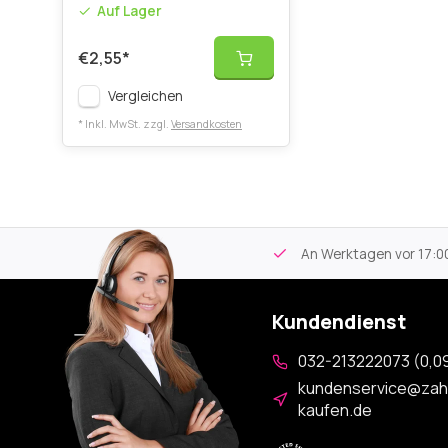
Auf Lager
€2,55
*
Vergleichen
* Inkl. MwSt. zzgl.
Versandkosten
tikel
Kostenloser Versand
ab 59€
An Werktagen vor 17:00
Kundendienst
032-213222073 (0,09
kundenservice@zah
kaufen.de