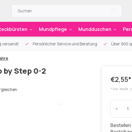
teckbürsten
Mundpflege
Mundduschen
Per
g versandt
Persönlicher Service und Beratung
Über 900 sp
Jahre
 by Step 0-2
€2,55*
rgleichen
* Inkl. MwSt. 
-
Bestellen
Bestellu