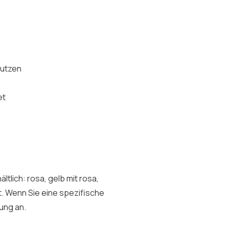
putzen
et
ltlich: rosa, gelb mit rosa,
ert. Wenn Sie eine spezifische
ung an.