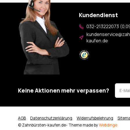
Kundendienst
032-213222073 (0,09
kundenservice@zah
kaufen.de
Keine Aktionen mehr verpassen?
AGB
Datenschutzerklärung
Widerrufsbelehrung
Sitem
© Zahnbürsten-kaufen.de
- Theme made by
Webdinge