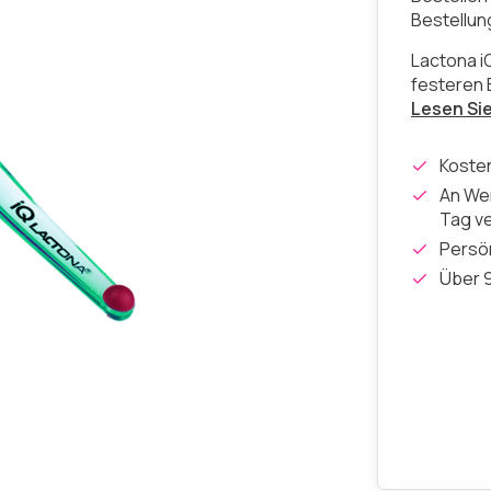
Bestellu
Lactona i
festeren 
Lesen Si
Koste
An Wer
Tag v
Persön
Über 9