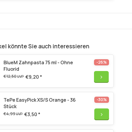
kel könnte Sie auch interessieren
BlueM Zahnpasta 75 ml - Ohne
-26%
Fluorid
€12,50
€9,20
*
UVP
TePe EasyPick XS/S Orange - 36
-30%
Stück
€4,99
€3,50
*
UVP