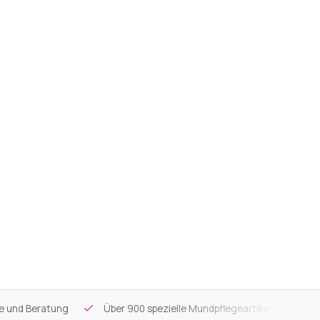
ce und Beratung
Über 900 spezielle Mundpflegeartikel
Kos