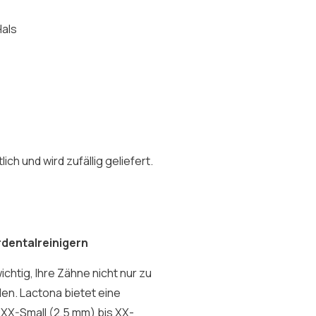
Hals
ch und wird zufällig geliefert.
rdentalreinigern
ichtig, Ihre Zähne nicht nur zu
en. Lactona bietet eine
 XX-Small (2,5 mm) bis XX-