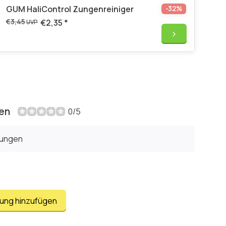
GUM HaliControl Zungenreiniger
-32%
€3,45
€2,35
*
UVP
en
0/5
tungen
tung hinzufügen