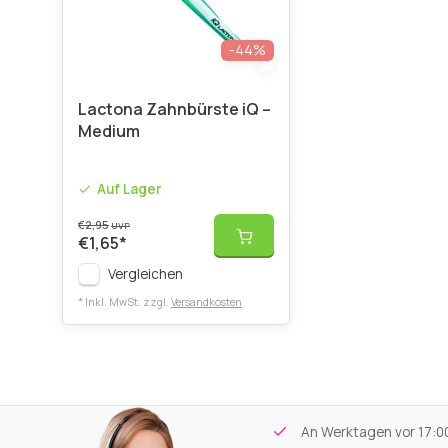
-44%
Lactona Zahnbürste iQ –
Medium
Auf Lager
€2,95
UVP
€1,65
*
Vergleichen
* Inkl. MwSt. zzgl.
Versandkosten
tikel
Kostenloser Versand
ab 59€
An Werktagen vor 17:00