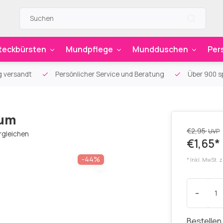
teckbürsten
Mundpflege
Mundduschen
Per
g versandt
Persönlicher Service und Beratung
Über 900 sp
ium
€2,95
UVP
rgleichen
€1,65*
-44%
* Inkl. MwSt. 
-
Bestellen