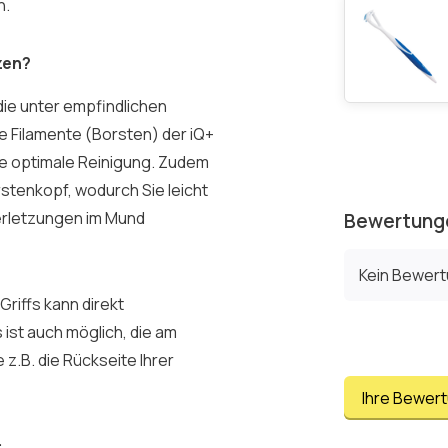
n.
zen?
die unter empfindlichen
e Filamente (Borsten) der iQ+
ine optimale Reinigung. Zudem
stenkopf, wodurch Sie leicht
Verletzungen im Mund
Bewertung
Kein Bewer
riffs kann direkt
ist auch möglich, die am
z.B. die Rückseite Ihrer
Ihre Bewer
: