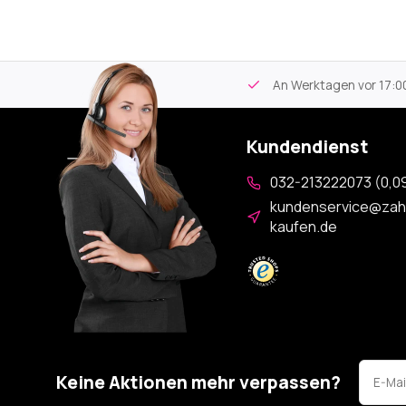
tikel
Kostenloser Versand
ab 59€
An Werktagen vor 17:00
Kundendienst
032-213222073 (0,09
kundenservice@zah
kaufen.de
Keine Aktionen mehr verpassen?