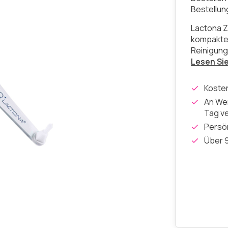
Bestellu
Lactona Z
kompakten
Reinigung
Lesen Si
Koste
An Wer
Tag v
Persön
Über 9