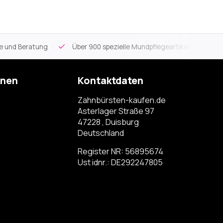
ce und Beratung
Über 900 spezielle Mundpflegeartikel
Kos
onen
Kontaktdaten
Zahnbürsten-kaufen.de
Asterlager Straße 97
47228 , Duisburg
Deutschland
Register NR: 56895674
Ust idnr.: DE292247805