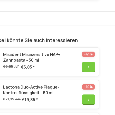
kel könnte Sie auch interessieren
Miradent Mirasensitive HAP+
-41%
Zahnpasta - 50 ml
€9,95
€5,85
*
UVP
Lactona Duo-Active Plaque-
-10%
Kontrollflüssigkeit - 60 ml
€21,95
€19,85
*
UVP