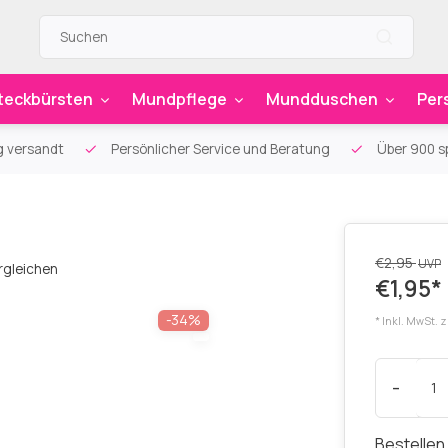
teckbürsten
Mundpflege
Mundduschen
Per
g versandt
Persönlicher Service und Beratung
Über 900 sp
€2,95
UVP
rgleichen
€1,95*
-34%
* Inkl. MwSt. 
-
Bestellen