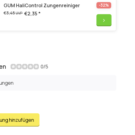
GUM HaliControl Zungenreiniger
-32%
€3,45
€2,35
*
UVP
en
0/5
tungen
tung hinzufügen