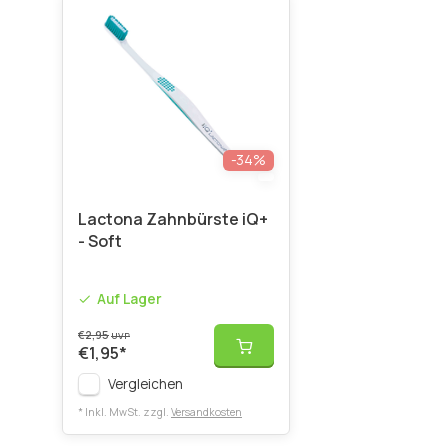
-34%
Lactona Zahnbürste iQ+
- Soft
Auf Lager
€2,95
UVP
€1,95
*
Vergleichen
* Inkl. MwSt. zzgl.
Versandkosten