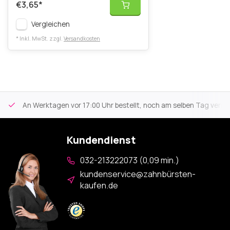
€3,65
*
Vergleichen
* Inkl. MwSt. zzgl.
Versandkosten
An Werktagen vor 17:00 Uhr bestellt, noch am selben Tag versa
Kundendienst
032-213222073 (0,09 min.)
kundenservice@zahnbürsten-
kaufen.de