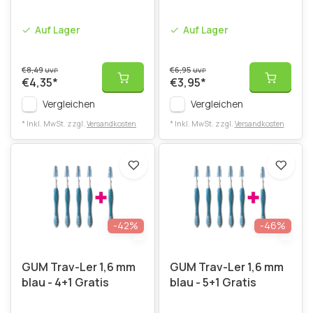
Auf Lager
Auf Lager
€8,49
€6,95
UVP
UVP
€4,35
*
€3,95
*
Vergleichen
Vergleichen
* Inkl. MwSt. zzgl.
Versandkosten
* Inkl. MwSt. zzgl.
Versandkosten
-42%
-46%
GUM Trav-Ler 1,6 mm
GUM Trav-Ler 1,6 mm
blau - 4+1 Gratis
blau - 5+1 Gratis