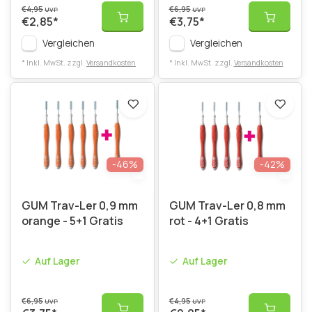
€4,95
€6,95
UVP
UVP
€2,85
*
€3,75
*
Vergleichen
Vergleichen
* Inkl. MwSt. zzgl.
Versandkosten
* Inkl. MwSt. zzgl.
Versandkosten
-46%
-42%
GUM Trav-Ler 0,9 mm
GUM Trav-Ler 0,8 mm
orange - 5+1 Gratis
rot - 4+1 Gratis
Auf Lager
Auf Lager
€6,95
€4,95
UVP
UVP