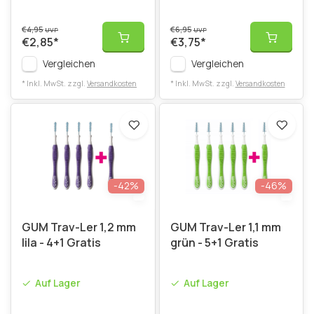
€4,95
€6,95
UVP
UVP
€2,85
*
€3,75
*
Vergleichen
Vergleichen
* Inkl. MwSt. zzgl.
Versandkosten
* Inkl. MwSt. zzgl.
Versandkosten
-42%
-46%
GUM Trav-Ler 1,2 mm
GUM Trav-Ler 1,1 mm
lila - 4+1 Gratis
grün - 5+1 Gratis
Auf Lager
Auf Lager