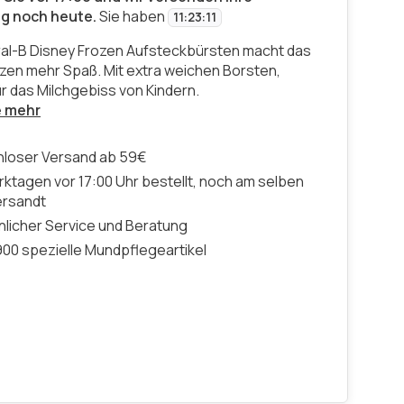
ng noch heute.
Sie haben
11
:
23
:
10
ral-B Disney Frozen Aufsteckbürsten macht das
en mehr Spaß. Mit extra weichen Borsten,
ür das Milchgebiss von Kindern.
e mehr
nloser Versand ab 59€
ktagen vor 17:00 Uhr bestellt, noch am selben
ersandt
licher Service und Beratung
00 spezielle Mundpflegeartikel