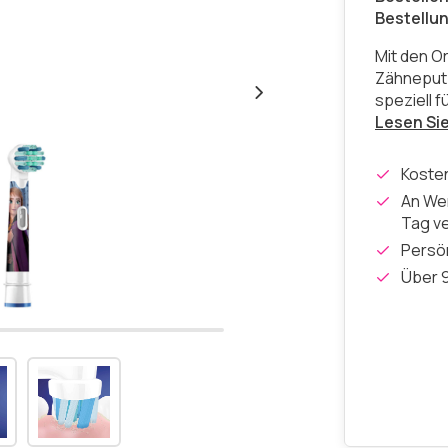
Bestellu
Mit den O
Zähneputz
speziell f
Lesen Si
Koste
An Wer
Tag v
Persön
Über 9