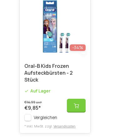
-34%
Oral-B Kids Frozen
Aufsteckbürsten - 2
Stück
Auf Lager
€14,99
UVP
€9,85
*
Vergleichen
* Inkl. MwSt. zzgl.
Versandkosten