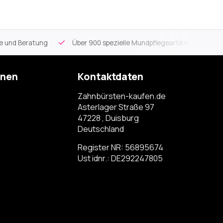
ce und Beratung
Über 900 spezielle Mundpflegeartikel
Kos
onen
Kontaktdaten
Zahnbürsten-kaufen.de
Asterlager Straße 97
47228 , Duisburg
Deutschland
Register NR: 56895674
Ust idnr.: DE292247805