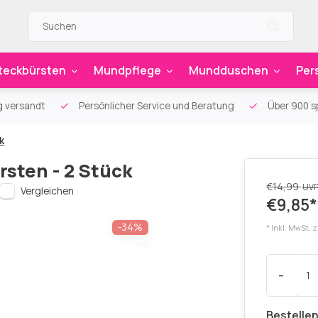
teckbürsten
Mundpflege
Mundduschen
Per
g versandt
Persönlicher Service und Beratung
Über 900 sp
k
rsten - 2 Stück
€14,99
UV
Vergleichen
€9,85*
-34%
* Inkl. MwSt. 
-
Bestellen