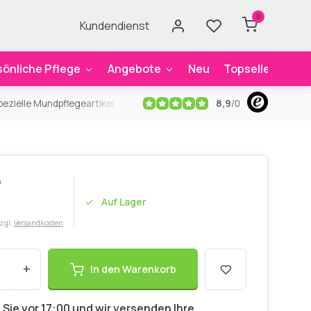
0
Kundendienst
sönliche Pflege
Angebote
Neu
Topseller
Mar
8,9
/
0
ezielle Mundpflegeartikel
Kostenloser Versand
ab 59€
An
P
Auf Lager
zzgl.
Versandkosten
+
In den Warenkorb
 Sie vor 17:00 und wir versenden Ihre