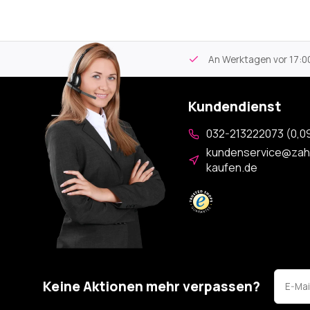
tikel
Kostenloser Versand
ab 59€
An Werktagen vor 17:00
Kundendienst
032-213222073 (0,09
kundenservice@zah
kaufen.de
Keine Aktionen mehr verpassen?