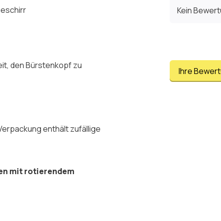
geschirr
Kein Bewer
eit, den Bürstenkopf zu
Ihre Bewer
Verpackung enthält zufällige
ten mit rotierendem