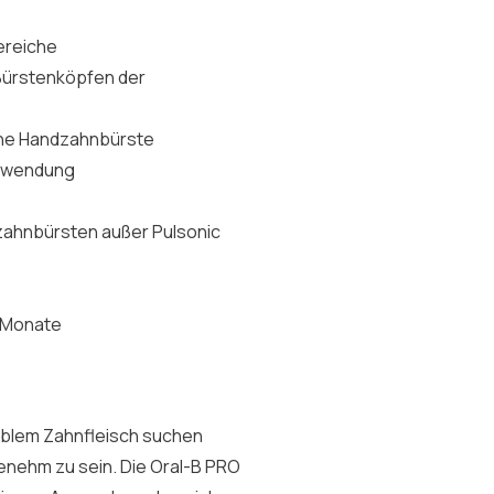
ereiche
Bürstenköpfen der
eine Handzahnbürste
Anwendung
ozahnbürsten außer Pulsonic
i Monate
iblem Zahnfleisch suchen
genehm zu sein. Die Oral-B PRO