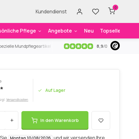
0
Kundendienst
sönliche Pflege
Angebote
Neu
Topseller
Mar
8,9
/
0
ezielle Mundpflegeartikel
Kostenloser Versand
ab 59€
An
P
*
Auf Lager
zzgl.
Versandkosten
+
In den Warenkorb
 Sie
und wir versenden Ihre
Montag 10/08/2026