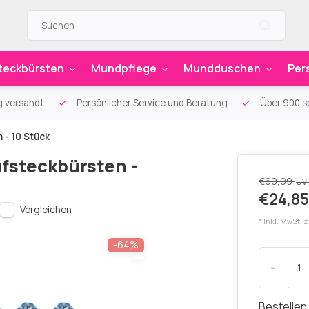
teckbürsten
Mundpflege
Mundduschen
Per
g versandt
Persönlicher Service und Beratung
Über 900 sp
 - 10 Stück
ufsteckbürsten -
€69,99
UV
€24,85
Vergleichen
* Inkl. MwSt. 
-64%
-
Bestellen