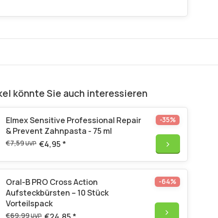
kel könnte Sie auch interessieren
Elmex Sensitive Professional Repair
-35%
& Prevent Zahnpasta - 75 ml
€7,59
€4,95
*
UVP
Oral-B PRO Cross Action
-64%
Aufsteckbürsten – 10 Stück
Vorteilspack
€69,99
€24,85
*
UVP