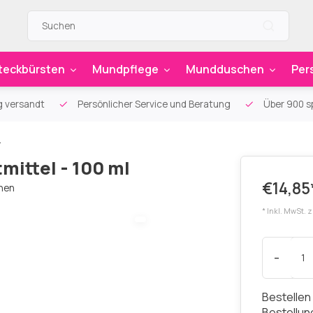
teckbürsten
Mundpflege
Mundduschen
Per
g versandt
Persönlicher Service und Beratung
Über 900 sp
l
tmittel - 100 ml
€14,85
chen
* Inkl. MwSt. 
-
Bestellen
Bestellu