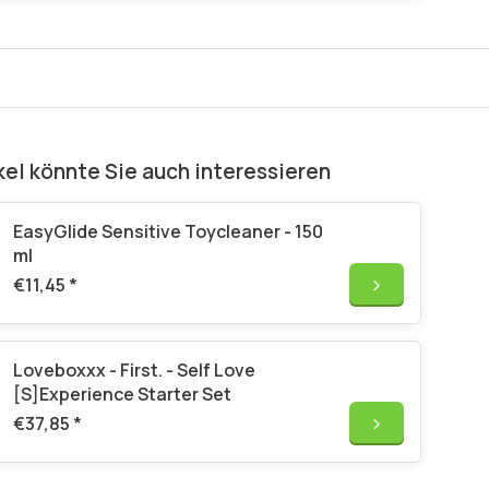
kel könnte Sie auch interessieren
EasyGlide Sensitive Toycleaner - 150
ml
€11,45
*
Loveboxxx - First. - Self Love
[S]Experience Starter Set
€37,85
*