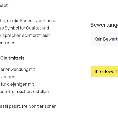
hebt.
che, die die Essenz von Klasse
Bewertung
es Symbol für Qualität und
n Versprechen schmerzfreier
Kein Bewer
enusses.
Gleitmittels
 der Anwendung mit
Ihre Bewer
elzeugen.
 für diejenigen mit
estet, um sicherzustellen,
stil passt, frei von tierischen