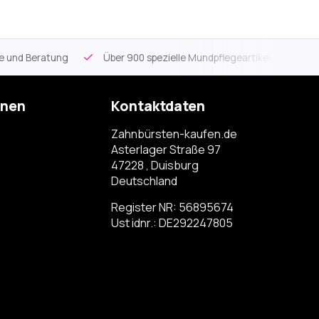
ce und Beratung
Über 900 spezielle Mundpflegeartikel
Kos
onen
Kontaktdaten
Zahnbürsten-kaufen.de
Asterlager Straße 97
47228 , Duisburg
Deutschland
Register NR: 56895674
Ust idnr.: DE292247805