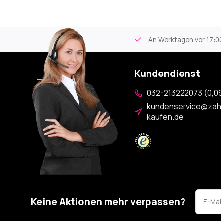
tikel
Kostenloser Versand
ab 59€
An Werktagen vor 17:00
Kundendienst
032-213222073 (0,09
kundenservice@zah
kaufen.de
Keine Aktionen mehr verpassen?