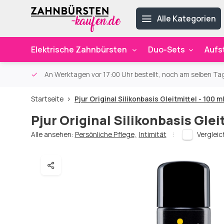
Alle Kategorien
Elektrische Zahnbürsten
Duo-Sets
Aufs
ab 59€
An Werktagen vor 17:00 Uhr bestellt, noch am selben Ta
Startseite
Pjur Original Silikonbasis Gleitmittel - 100 m
Pjur Original Silikonbasis Glei
Alle ansehen:
Persönliche Pflege
,
Intimität
Verglei