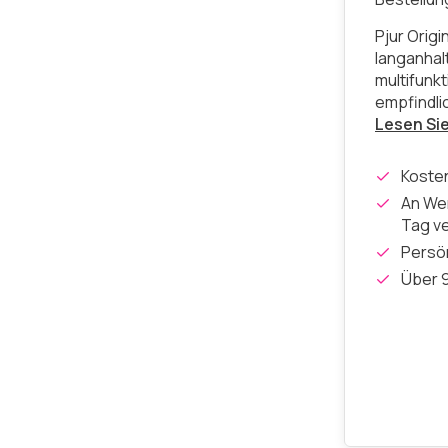
Pjur Origi
langanhal
multifunk
empfindli
Lesen Si
Koste
An Wer
Tag v
Persön
Über 9