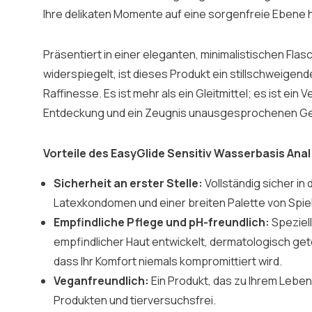
Ihre delikaten Momente auf eine sorgenfreie Ebene 
Präsentiert in einer eleganten, minimalistischen Flas
widerspiegelt, ist dieses Produkt ein stillschweigend
Raffinesse. Es ist mehr als ein Gleitmittel; es ist ei
Entdeckung und ein Zeugnis unausgesprochenen G
Vorteile des EasyGlide Sensitiv Wasserbasis Anal 
Sicherheit an erster Stelle:
Vollständig sicher in
Latexkondomen und einer breiten Palette von Spi
Empfindliche Pflege und pH-freundlich:
Speziell
empfindlicher Haut entwickelt, dermatologisch get
dass Ihr Komfort niemals kompromittiert wird.
Veganfreundlich:
Ein Produkt, das zu Ihrem Lebens
Produkten und tierversuchsfrei.