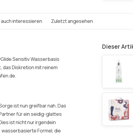
e auch interessieren
Zuletzt angesehen
Dieser Arti
yGlide Sensitiv Wasserbasis
t, das Diskretion mit reinem
ufen.de.
rge ist nun greifbar nah. Das
 Partner für ein seidig-glattes
es ist nicht nur irgendein
e, wasserbasierte Formel, die