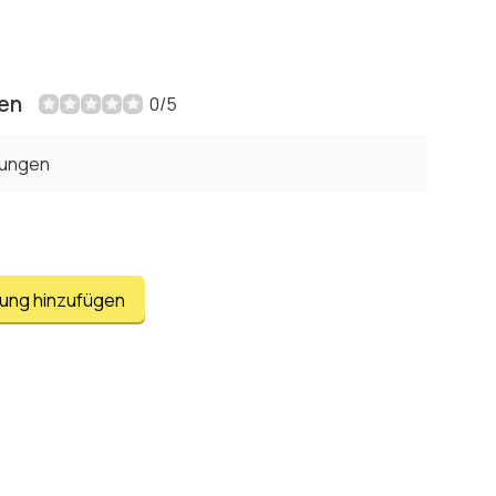
en
0/5
tungen
tung hinzufügen