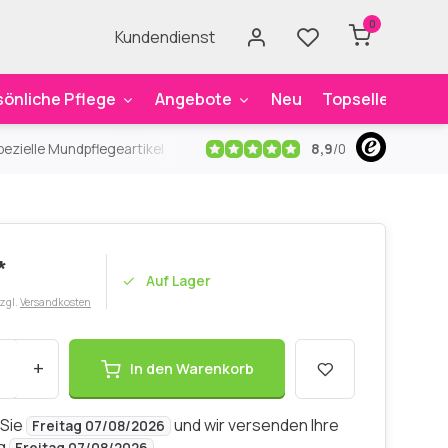
0
Kundendienst
sönliche Pflege
Angebote
Neu
Topseller
Mar
8,9
/
0
ezielle Mundpflegeartikel
Kostenloser Versand
ab 59€
An
*
Auf Lager
zzgl.
Versandkosten
+
In den Warenkorb
 Sie
und wir versenden Ihre
Freitag 07/08/2026
ng