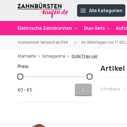
Alle Kategorien
Elektrische Zahnbürsten
Duo-Sets
Aufs
d
ab 59€
An Werktagen vor 17:00 Uhr bestellt, noch am selben T
Startseite
Schlagworte
GUM Trav-Ler
Preis
Artikel
0 Produkte
€0 - €5