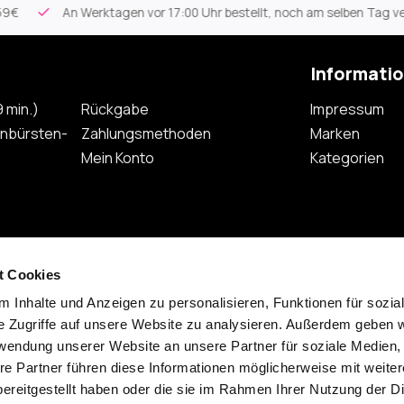
0 Uhr bestellt, noch am selben Tag versandt
Persönlicher Serv
Informati
 min.)
Rückgabe
Impressum
nbürsten-
Zahlungsmethoden
Marken
Mein Konto
Kategorien
t Cookies
 Inhalte und Anzeigen zu personalisieren, Funktionen für sozia
Abonnieren
e Zugriffe auf unsere Website zu analysieren. Außerdem geben w
rwendung unserer Website an unsere Partner für soziale Medien
re Partner führen diese Informationen möglicherweise mit weite
ereitgestellt haben oder die sie im Rahmen Ihrer Nutzung der D
ap