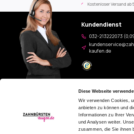
rtikel
Kostenloser Versand
ab 59€
An Werktagen vor 17:0
Kundendienst
032-213222073 (0,09
kundenservice@zah
kaufen.de
Diese Webseite verwende
Wir verwenden Cookies, um
Keine Aktionen mehr verpassen?
anbieten zu können und di
Informationen zu Ihrer Ve
und Analysen weiter. Unse
zusammen, die Sie ihnen b
AGB
Datenschutzerklärung
Widerrufsbelehrung
Sitem