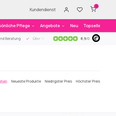
0
Kundendienst
sönliche Pflege
Angebote
Neu
Topseller
Mar
8,9
/
0
pezielle Mundpflegeartikel
Kostenloser Versand
ab 59€
An
ehen
Neueste Produkte
Niedrigster Preis
Höchster Preis