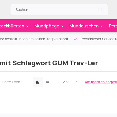
teckbürsten
Mundpflege
Mundduschen
Per
ag versandt
Persönlicher Service und Beratung
Über 900 s
 mit Schlagwort GUM Trav-Ler
Seite 1 von 1
Am meisten anges