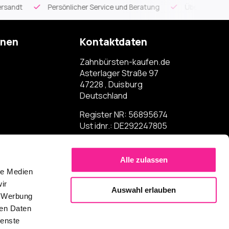
ice und Beratung
Über 900 spezielle Mundpflegeartikel
Ko
onen
Kontaktdaten
Zahnbürsten-kaufen.de
Asterlager Straße 97
47228 , Duisburg
Deutschland
Register NR: 56895674
Ust idnr.: DE292247805
Alle zulassen
le Medien
ir
Auswahl erlauben
, Werbung
ren Daten
ienste