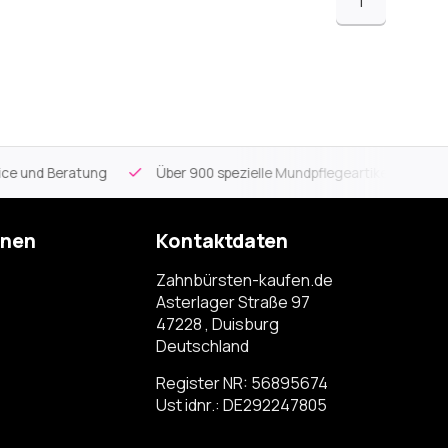
1
ce und Beratung
Über 900 spezielle Mundpflegeartikel
Kos
onen
Kontaktdaten
Zahnbürsten-kaufen.de
Asterlager Straße 97
47228 , Duisburg
Deutschland
Register NR: 56895674
Ust idnr.: DE292247805