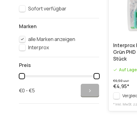
Sofort verfügbar
Marken
alle Marken anzeigen
Interprox 
Interprox
Grün PHD 1
Stück
Preis
Auf Lage
€6,50
UVP
€4,95
*
€0 - €5
Verglei
* Inkl. MwSt. zz