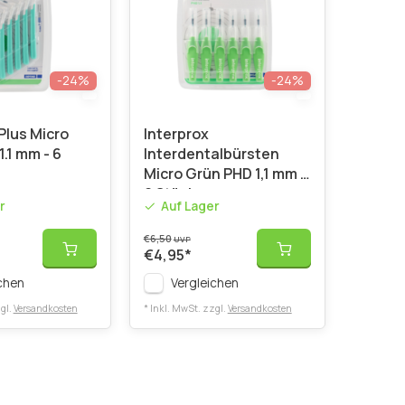
-24%
-24%
Plus Micro
Interprox
.1 mm - 6
Interdentalbürsten
Micro Grün PHD 1,1 mm –
6 Stück
r
Auf Lager
€6,50
UVP
€4,95
*
chen
Vergleichen
gl.
Versandkosten
* Inkl. MwSt. zzgl.
Versandkosten