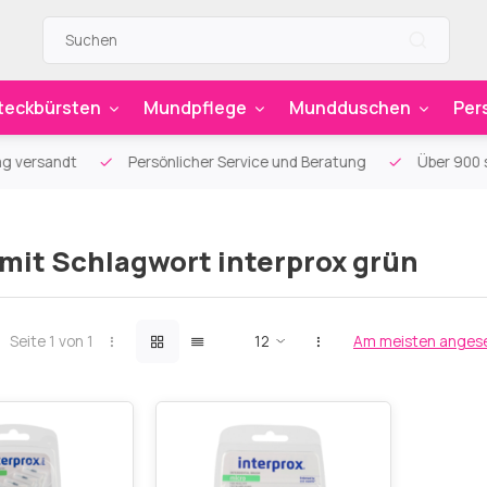
teckbürsten
Mundpflege
Mundduschen
Per
g versandt
Persönlicher Service und Beratung
Über 900 sp
 mit Schlagwort interprox grün
Seite 1 von 1
Am meisten anges