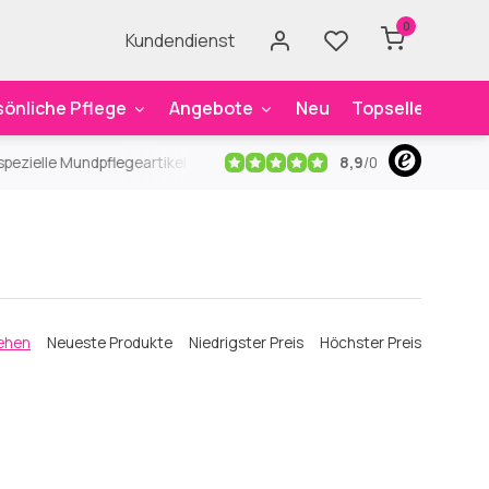
0
Kundendienst
sönliche Pflege
Angebote
Neu
Topseller
Mar
8,9
/
0
ezielle Mundpflegeartikel
Kostenloser Versand
ab 59€
An
ehen
Neueste Produkte
Niedrigster Preis
Höchster Preis