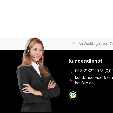
tikel
Kostenloser Versand
ab 59€
An Werktagen vor 17:00
Kundendienst
032-213222073 (0,09
kundenservice@zah
kaufen.de