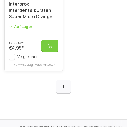
Interprox
Interdentalbürsten
Super Micro Orange
PHD 0.9 mm - 6 Stück
Auf Lager
€6,50
UVP
€4,95
*
Vergleichen
* Inkl. MwSt. zzgl.
Versandkosten
1