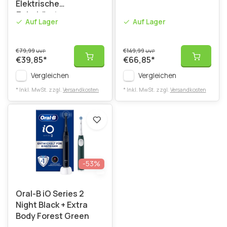
Elektrische
Zahnbürste
Auf Lager
Auf Lager
€79,99
€149,99
UVP
UVP
€39,85
*
€66,85
*
Vergleichen
Vergleichen
* Inkl. MwSt. zzgl.
Versandkosten
* Inkl. MwSt. zzgl.
Versandkosten
-53%
Oral-B iO Series 2
Night Black + Extra
Body Forest Green