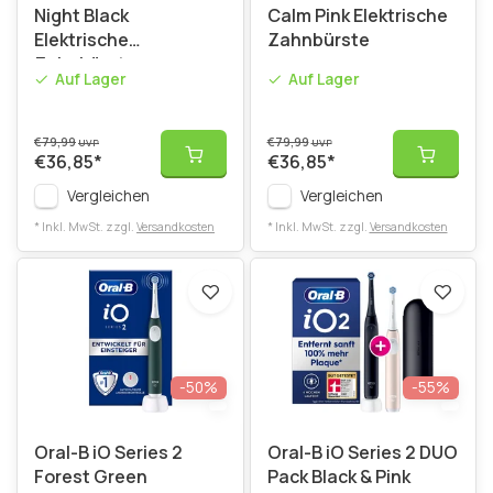
Night Black
Calm Pink Elektrische
Elektrische
Zahnbürste
Zahnbürste
Auf Lager
Auf Lager
€79,99
€79,99
UVP
UVP
€36,85
*
€36,85
*
Vergleichen
Vergleichen
* Inkl. MwSt. zzgl.
Versandkosten
* Inkl. MwSt. zzgl.
Versandkosten
-50%
-55%
Oral-B iO Series 2
Oral-B iO Series 2 DUO
Forest Green
Pack Black & Pink