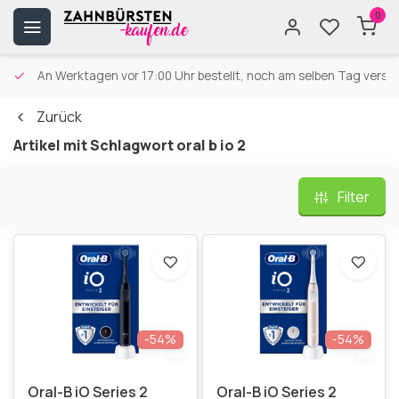
0
An Werktagen vor 17:00 Uhr bestellt, noch am selben Tag versa
Zurück
Artikel mit Schlagwort oral b io 2
Filter
-54%
-54%
Oral-B iO Series 2
Oral-B iO Series 2