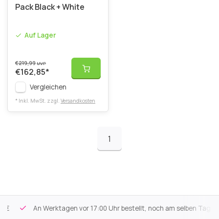
Pack Black + White
Auf Lager
€219,99
UVP
€162,85
*
Vergleichen
* Inkl. MwSt. zzgl.
Versandkosten
1
An Werktagen vor 17:00 Uhr bestellt, noch am selben Tag vers