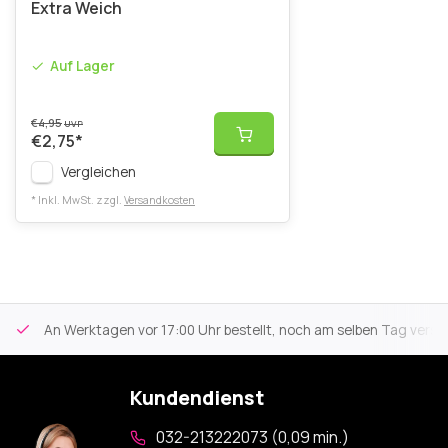
Extra Weich
Auf Lager
€4,95
UVP
€2,75
*
Vergleichen
* Inkl. MwSt. zzgl.
Versandkosten
An Werktagen vor 17:00 Uhr bestellt, noch am selben Tag versa
Kundendienst
032-213222073 (0,09 min.)