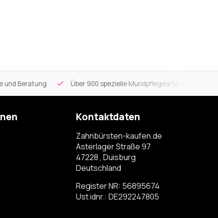
ce und Beratung
Über 900 spezielle Mundpflegeartikel
Kos
onen
Kontaktdaten
Zahnbürsten-kaufen.de
Asterlager Straße 97
47228 , Duisburg
Deutschland
Register NR: 56895674
Ust idnr.: DE292247805