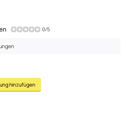
en
0/5
tungen
tung hinzufügen