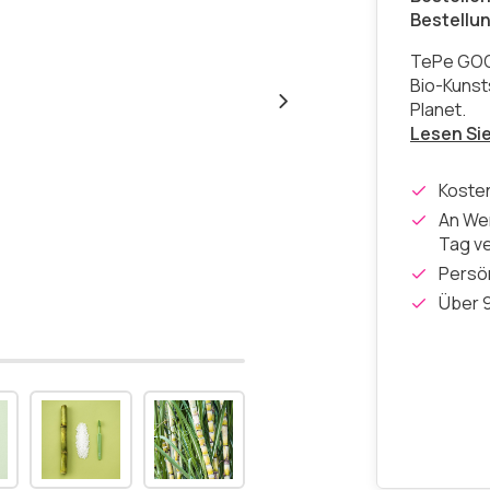
Bestellu
TePe GOOD
Bio-Kunst
Planet.
Lesen Si
Koste
An Wer
Tag v
Persön
Über 9