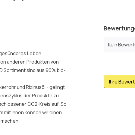
Bewertung
Kein Bewer
in gesünderes Leben
es von anderen Produkten von
 Sortiment sind aus 96% bio-
Ihre Bewer
rrohr und Rizinusöl - gelingt
enszyklus der Produkte zu
eschlossener CO2-Kreislauf. So
m mit Ihnen können wir einen
n machen!