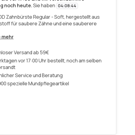
ng noch heute.
Sie haben
04
:
08
:
43
 Zahnbürste Regular - Soft, hergestellt aus
stoff für saubere Zähne und eine sauberere
e mehr
nloser Versand ab 59€
ktagen vor 17:00 Uhr bestellt, noch am selben
ersandt
licher Service und Beratung
00 spezielle Mundpflegeartikel