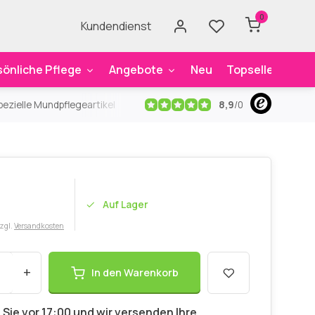
0
Kundendienst
sönliche Pflege
Angebote
Neu
Topseller
Mar
8,9
/
0
ezielle Mundpflegeartikel
Kostenloser Versand
ab 59€
An
Auf Lager
zzgl.
Versandkosten
+
In den Warenkorb
 Sie vor 17:00 und wir versenden Ihre