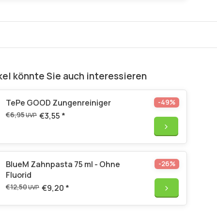
kel könnte Sie auch interessieren
TePe GOOD Zungenreiniger
-49%
€6,95
€3,55
*
UVP
BlueM Zahnpasta 75 ml - Ohne
-26%
Fluorid
€12,50
€9,20
*
UVP