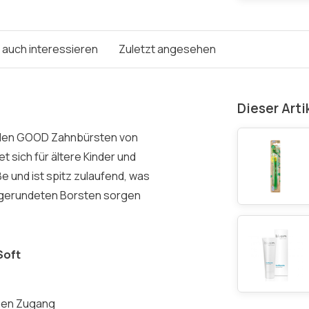
e auch interessieren
Zuletzt angesehen
Dieser Arti
t den GOOD Zahnbürsten von
 sich für ältere Kinder und
 und ist spitz zulaufend, was
bgerundeten Borsten sorgen
Soft
chen Zugang