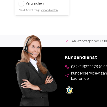
Vergleichen
* Inkl. MwSt. zzgl.
Versandkosten
tikel
Kostenloser Versand
ab 59€
An Werktagen vor 17:00
Kundendienst
032-213222073 (0,09
kundenservice@zah
kaufen.de