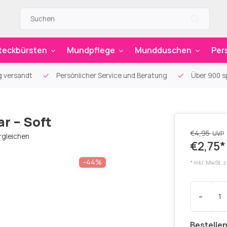
teckbürsten
Mundpflege
Mundduschen
Per
g versandt
Persönlicher Service und Beratung
Über 900 sp
r – Soft
€4,95
UVP
rgleichen
€2,75*
-44%
* Inkl. MwSt. 
-
Bestellen