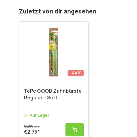
Zuletzt von dir angesehen
-44%
TePe GOOD Zahnbürste
Regular – Soft
Auf Lager
€4,95
UVP
€2,75
*