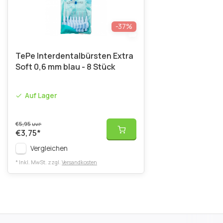
-37%
TePe Interdentalbürsten Extra
Soft 0,6 mm blau - 8 Stück
Auf Lager
€5,95
UVP
€3,75
*
Vergleichen
* Inkl. MwSt. zzgl.
Versandkosten