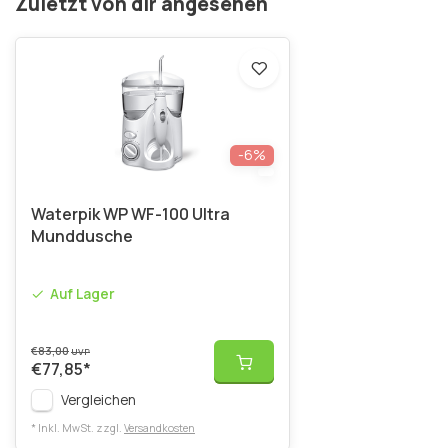
Zuletzt von dir angesehen
-6%
Waterpik WP WF-100 Ultra
Munddusche
Auf Lager
€83,00
UVP
€77,85
*
Vergleichen
* Inkl. MwSt. zzgl.
Versandkosten