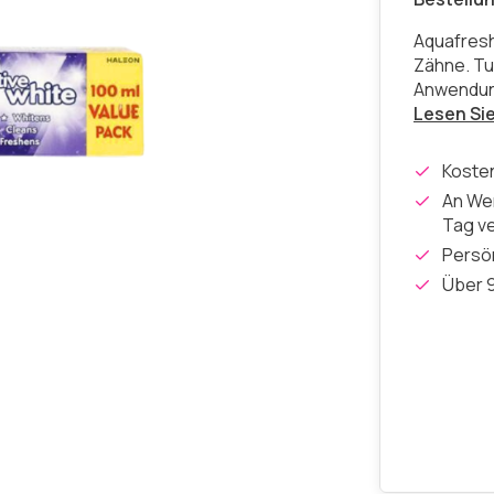
Aquafresh
Zähne. Tub
Anwendun
Lesen Si
Koste
An Wer
Tag v
Persön
Über 9