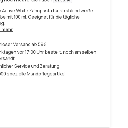
01
:
59
:
14
 Active White Zahnpasta für strahlend weiße
e mit 100 ml. Geeignet für die tägliche
g.
e mehr
nloser Versand ab 59€
ktagen vor 17:00 Uhr bestellt, noch am selben
ersandt
licher Service und Beratung
00 spezielle Mundpflegeartikel