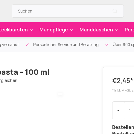
teckbürsten
Mundpflege
Mundduschen
Per
g versandt
Persönlicher Service und Beratung
Über 900 sp
asta - 100 ml
€2,45*
rgleichen
* Inkl. MwSt. 
-
Bestellen
Bestellu