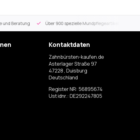
ce und Beratung
Über 900 spezielle Mundpflegeartikel
Kos
onen
Kontaktdaten
Zahnbürsten-kaufen.de
Asterlager Straße 97
47228 , Duisburg
Deutschland
Register NR: 56895674
Ust idnr.: DE292247805