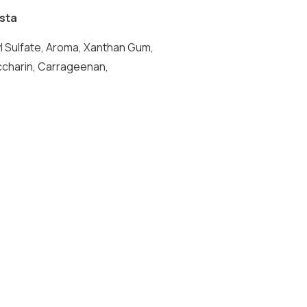
asta
ryl Sulfate, Aroma, Xanthan Gum,
ccharin, Carrageenan,