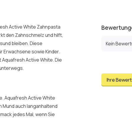
esh Active White Zahnpasta
Bewertung
kt den Zahnschmelz und hilft,
esund bleiben. Diese
Kein Bewer
ür Erwachsene sowie Kinder.
t Aquafresh Active White. Die
 unterwegs.
Ihre Bewer
ne. Aquafresh Active White
ren Mund auch langanhaltend
hmack jedes Mal, wenn Sie