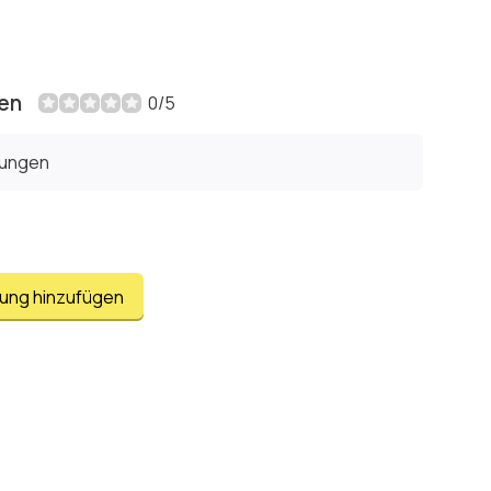
en
0/5
tungen
tung hinzufügen