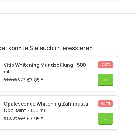
kel könnte Sie auch interessieren
Vitis Whitening Mundspülung - 500
-23%
ml
€10,20
€7,85
*
UVP
Opalescence Whitening Zahnpasta
-27%
Cool Mint - 100 ml
€10,95
€7,95
*
UVP