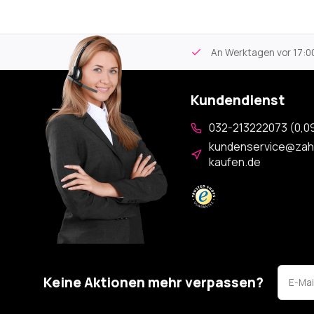
tikel
Kostenloser Versand
ab 59€
An Werktagen vor 17:00
Kundendienst
032-213222073 (0,09
kundenservice@zah
kaufen.de
Keine Aktionen mehr verpassen?