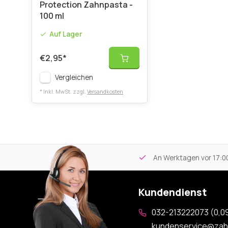
Protection Zahnpasta -
100 ml
Auf Lager
€2,95
*
Vergleichen
* Inkl. MwSt. zzgl.
Versandkosten
tikel
Kostenloser Versand
ab 59€
An Werktagen vor 17:00
Kundendienst
032-213222073 (0,09
kundenservice@zah