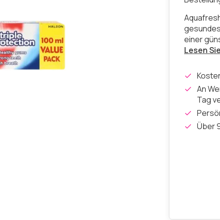
Aquafresh
gesundes 
einer gün
Lesen Si
Koste
An Wer
Tag v
Persön
Über 9