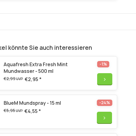
kel könnte Sie auch interessieren
Aquafresh Extra Fresh Mint
-1%
Mundwasser - 500 ml
€2,99
€2,95
*
UVP
BlueM Mundspray - 15 ml
-24%
€5,95
€4,55
*
UVP