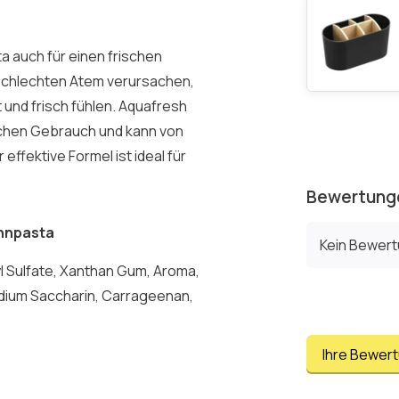
 auch für einen frischen
e schlechten Atem verursachen,
und frisch fühlen. Aquafresh
lichen Gebrauch und kann von
effektive Formel ist ideal für
Bewertung
ahnpasta
Kein Bewer
ryl Sulfate, Xanthan Gum, Aroma,
odium Saccharin, Carrageenan,
Ihre Bewer