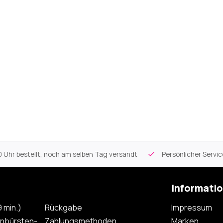
 Uhr bestellt, noch am selben Tag versandt
Persönlicher Servi
Informati
 min.)
Rückgabe
Impressum
nbürsten-
Zahlungsmethoden
Marken