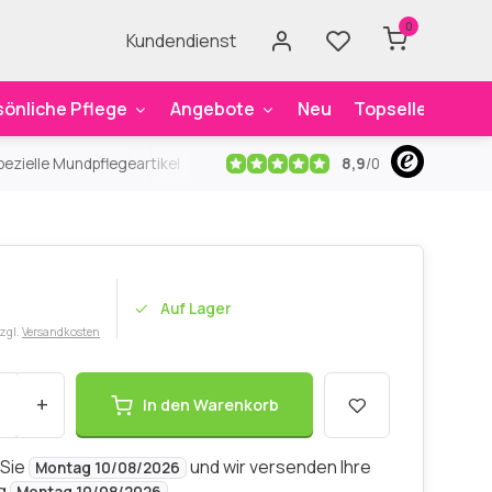
0
Kundendienst
sönliche Pflege
Angebote
Neu
Topseller
Mar
8,9
/
0
ezielle Mundpflegeartikel
Kostenloser Versand
ab 59€
An
Auf Lager
zzgl.
Versandkosten
+
In den Warenkorb
 Sie
und wir versenden Ihre
Montag 10/08/2026
ng