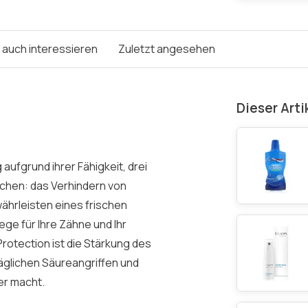
e auch interessieren
Zuletzt angesehen
Dieser Arti
aufgrund ihrer Fähigkeit, drei
hen: das Verhindern von
hrleisten eines frischen
ge für Ihre Zähne und Ihr
rotection ist die Stärkung des
täglichen Säureangriffen und
er macht.