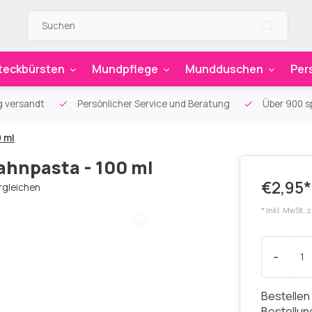
teckbürsten
Mundpflege
Mundduschen
Per
g versandt
Persönlicher Service und Beratung
Über 900 sp
0 ml
ahnpasta - 100 ml
€2,95*
rgleichen
* Inkl. MwSt. 
-
Bestellen
Bestellu