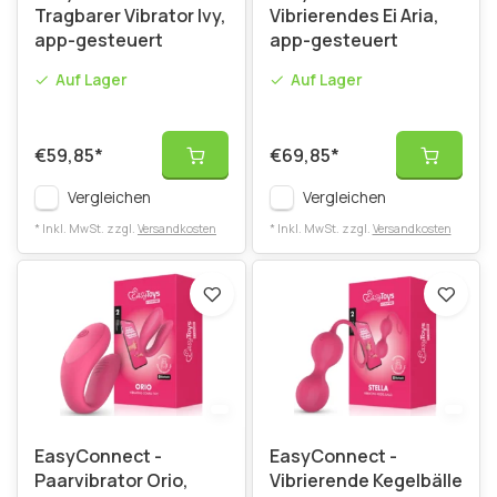
Tragbarer Vibrator Ivy,
Vibrierendes Ei Aria,
app-gesteuert
app-gesteuert
Auf Lager
Auf Lager
€59,85
*
€69,85
*
Vergleichen
Vergleichen
* Inkl. MwSt. zzgl.
Versandkosten
* Inkl. MwSt. zzgl.
Versandkosten
EasyConnect -
EasyConnect -
Paarvibrator Orio,
Vibrierende Kegelbälle