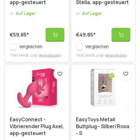
app-gesteuert
Stella, app-gesteuert
Auf Lager
Auf Lager
€59,85
*
€49,85
*
Vergleichen
Vergleichen
* Inkl. MwSt. zzgl.
Versandkosten
* Inkl. MwSt. zzgl.
Versandkosten
EasyConnect -
EasyToys Metall
Vibrierender Plug Axel,
Buttplug - Silber/Rosa
app-gesteuert
- S