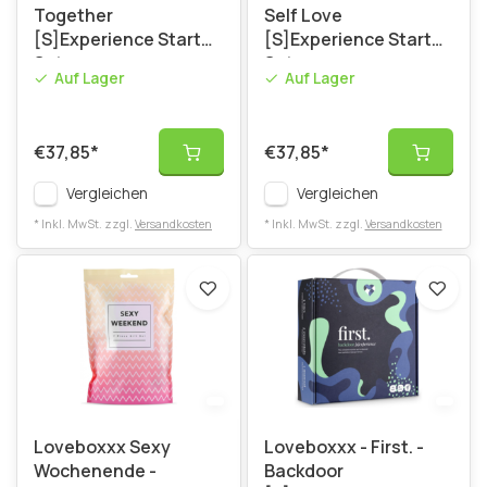
Together
Self Love
[S]Experience Starter
[S]Experience Starter
Set
Set
Auf Lager
Auf Lager
€37,85
*
€37,85
*
Vergleichen
Vergleichen
* Inkl. MwSt. zzgl.
Versandkosten
* Inkl. MwSt. zzgl.
Versandkosten
Loveboxxx Sexy
Loveboxxx - First. -
Wochenende -
Backdoor