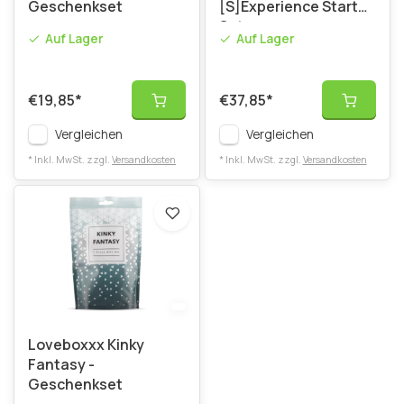
Geschenkset
[S]Experience Starter
Set
Auf Lager
Auf Lager
€19,85
*
€37,85
*
Vergleichen
Vergleichen
* Inkl. MwSt. zzgl.
Versandkosten
* Inkl. MwSt. zzgl.
Versandkosten
Loveboxxx Kinky
Fantasy -
Geschenkset