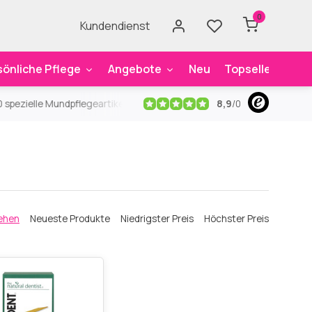
0
Kundendienst
sönliche Pflege
Angebote
Neu
Topseller
Mar
8,9
/
0
ezielle Mundpflegeartikel
Kostenloser Versand
ab 59€
An
ehen
Neueste Produkte
Niedrigster Preis
Höchster Preis