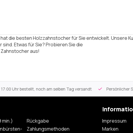
hat die besten Holzzahnstocher für Sie entwickelt. Unsere Kun
r sind. Etwas für Sie? Probieren Sie die
 Zahnstocher
aus!
 Uhr bestellt, noch am selben Tag versandt
Persönlicher Servi
Informati
 min.)
Rückgabe
Impressum
nbürsten-
Zahlungsmethoden
Marken