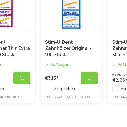
ent
Stim-U-Dent
Stim-
er Thin Extra
Zahnhölzer Original -
Zahnst
0 Stück
100 Stück
Mint -
r
Auf Lager
Auf 
€3,25
UVP
€3,15
*
€2,65
chen
Vergleichen
Ver
gl.
Versandkosten
* Inkl. MwSt. zzgl.
Versandkosten
* Inkl. Mw