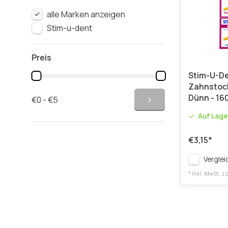
alle Marken anzeigen
Stim-u-dent
Preis
Stim-U-D
Zahnstoch
Dünn - 16
€0 - €5
Auf Lage
€3,15
*
Verglei
* Inkl. MwSt. zz