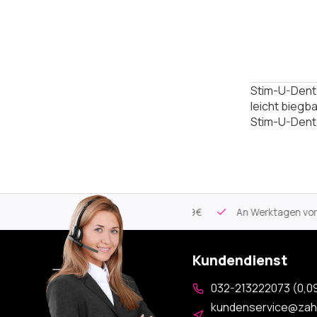
Stim-U-Dent 
leicht biegba
Stim-U-Dent
tikel
Kostenloser Versand
ab 59€
An Werktagen vor 17:00
Kundendienst
032-213222073 (0,09
kundenservice@zah