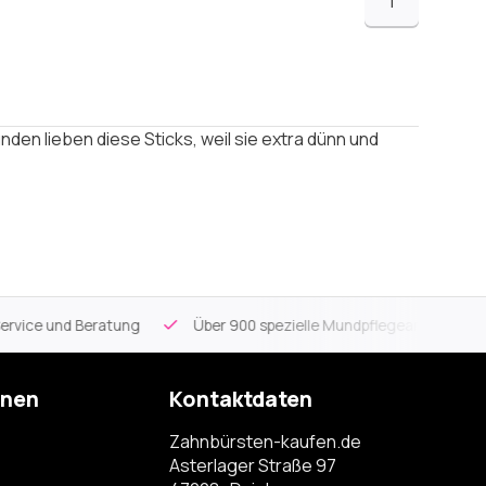
1
den lieben diese Sticks, weil sie extra dünn und
ce und Beratung
Über 900 spezielle Mundpflegeartikel
Kos
onen
Kontaktdaten
Zahnbürsten-kaufen.de
Asterlager Straße 97