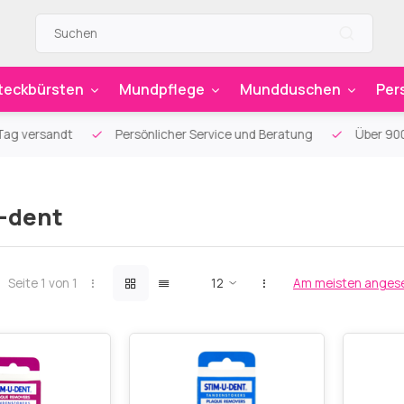
teckbürsten
Mundpflege
Mundduschen
Per
g versandt
Persönlicher Service und Beratung
Über 900 sp
-dent
Seite 1 von 1
Am meisten anges