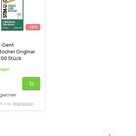
-18%
U-Dent
ocher Original
 100 Stück
Lager
*
gleichen
St. zzgl.
Versandkosten