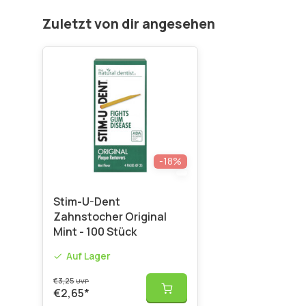
Zuletzt von dir angesehen
-18%
Stim-U-Dent
Zahnstocher Original
Mint - 100 Stück
Auf Lager
€3,25
UVP
€2,65
*