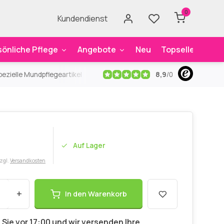
0
Kundendienst
sönliche Pflege
Angebote
Neu
Topseller
Mar
8,9
/
0
ezielle Mundpflegeartikel
Kostenloser Versand
ab 59€
An
Auf Lager
zzgl.
Versandkosten
+
In den Warenkorb
 Sie vor 17:00 und wir versenden Ihre