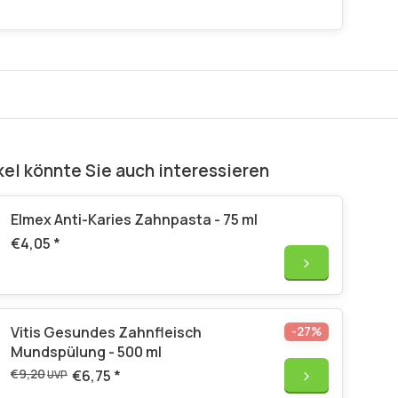
kel könnte Sie auch interessieren
Elmex Anti-Karies Zahnpasta - 75 ml
€4,05
*
Vitis Gesundes Zahnfleisch
-27%
Mundspülung - 500 ml
€9,20
€6,75
*
UVP