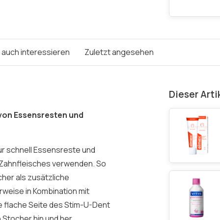
e auch interessieren
Zuletzt angesehen
Dieser Arti
von Essensresten und
ur schnell Essensreste und
 Zahnfleisches verwenden. So
her als zusätzliche
rweise in Kombination mit
ie flache Seite des Stim-U-Dent
Stocher hin und her.