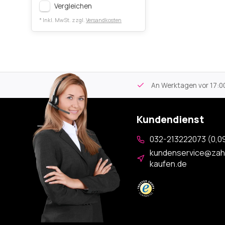
Vergleichen
* Inkl. MwSt. zzgl.
Versandkosten
tikel
Kostenloser Versand
ab 59€
An Werktagen vor 17:00
Kundendienst
032-213222073 (0,09
kundenservice@zah
kaufen.de