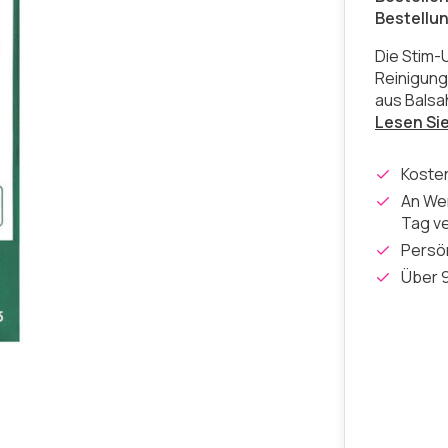
Bestellu
Die Stim-
Reinigung
aus Balsa
Lesen Si
Koste
An Wer
Tag v
Persön
Über 9