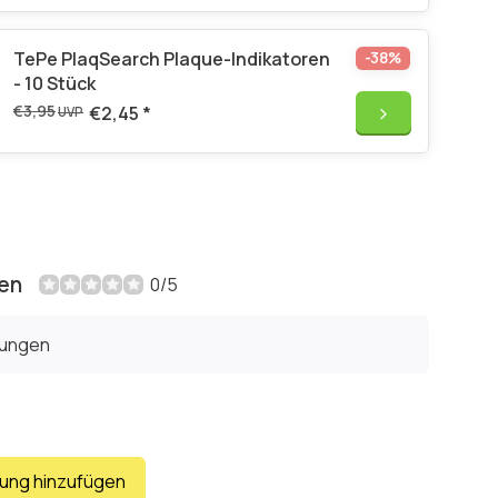
TePe PlaqSearch Plaque-Indikatoren
-38%
- 10 Stück
€3,95
€2,45
*
UVP
en
0/5
tungen
tung hinzufügen