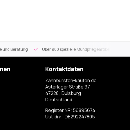
ce und Beratung
Über 900 spezielle Mundpflegeartikel
Kos
onen
Kontaktdaten
Zahnbürsten-kaufen.de
Asterlager Straße 97
47228 , Duisburg
Deutschland
Register NR: 56895674
Ust idnr.: DE292247805