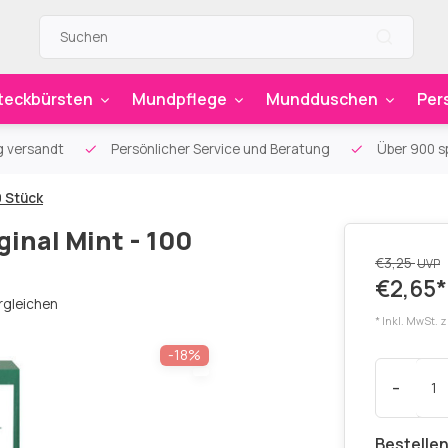
teckbürsten
Mundpflege
Mundduschen
Per
g versandt
Persönlicher Service und Beratung
Über 900 sp
0 Stück
inal Mint - 100
€3,25
UVP
€2,65*
rgleichen
* Inkl. MwSt. 
-18%
-
Bestellen