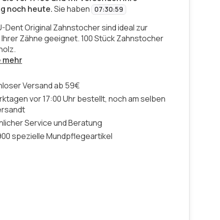
ng noch heute.
Sie haben
07
:
30
:
59
U-Dent Original Zahnstocher sind ideal zur
 Ihrer Zähne geeignet. 100 Stück Zahnstocher
holz.
e mehr
nloser Versand ab 59€
ktagen vor 17:00 Uhr bestellt, noch am selben
ersandt
licher Service und Beratung
00 spezielle Mundpflegeartikel