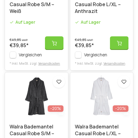
Casual Robe S/M –
Casual Robe L/XL –
Weiß
Anthrazit
Auf Lager
Auf Lager
€49,85
€49,85
UVP
UVP
€39,85
*
€39,85
*
Vergleichen
Vergleichen
* Inkl. MwSt. zzgl.
Versandkosten
* Inkl. MwSt. zzgl.
Versandkosten
-20%
-20%
Walra Bademantel
Walra Bademantel
Casual Robe S/M –
Casual Robe L/XL –