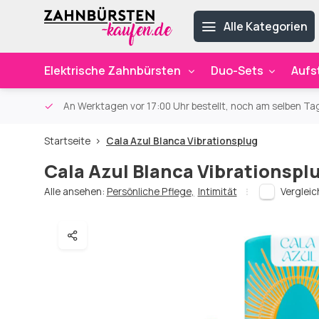
Alle Kategorien
Elektrische Zahnbürsten
Duo-Sets
Aufs
ab 59€
An Werktagen vor 17:00 Uhr bestellt, noch am selben Ta
Startseite
Cala Azul Blanca Vibrationsplug
Cala Azul Blanca Vibrationspl
Alle ansehen:
Persönliche Pflege
,
Intimität
Verglei