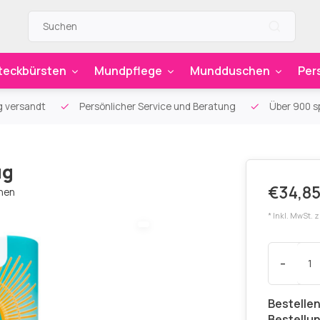
teckbürsten
Mundpflege
Mundduschen
Per
g versandt
Persönlicher Service und Beratung
Über 900 sp
ug
€34,85
chen
* Inkl. MwSt. 
-
Bestellen
Bestellu