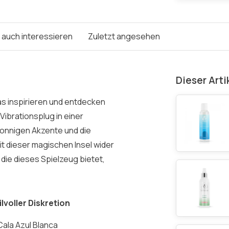
e auch interessieren
Zuletzt angesehen
Dieser Arti
as inspirieren und entdecken
ibrationsplug in einer
sonnigen Akzente und die
it dieser magischen Insel wider
die dieses Spielzeug bietet,
lvoller Diskretion
Cala Azul Blanca