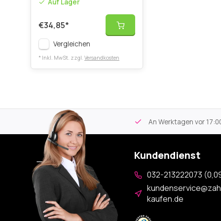
Auf Lager
€34,85
*
Vergleichen
* Inkl. MwSt. zzgl.
Versandkosten
tikel
Kostenloser Versand
ab 59€
An Werktagen vor 17:00
Kundendienst
032-213222073 (0,09
kundenservice@zah
kaufen.de