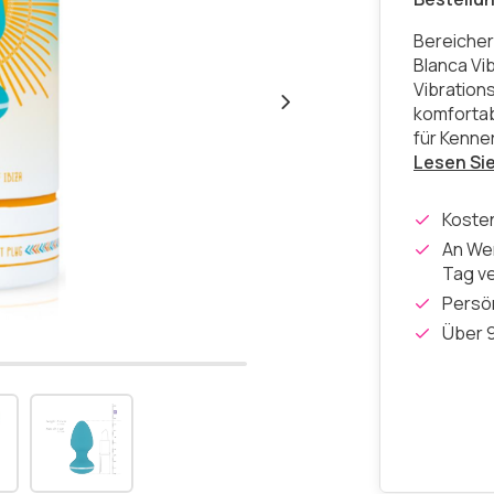
Bereicher
Blanca Vib
Vibration
komfortab
für Kenner
Lesen Si
Koste
An Wer
Tag v
Persön
Über 9