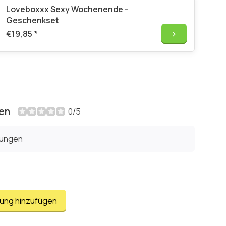
Loveboxxx Sexy Wochenende -
Geschenkset
€19,85
*
en
0/5
tungen
tung hinzufügen