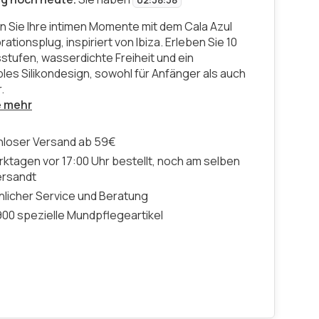
02
:
38
:
37
n Sie Ihre intimen Momente mit dem Cala Azul
rationsplug, inspiriert von Ibiza. Erleben Sie 10
sstufen, wasserdichte Freiheit und ein
les Silikondesign, sowohl für Anfänger als auch
.
e mehr
nloser Versand ab 59€
ktagen vor 17:00 Uhr bestellt, noch am selben
ersandt
licher Service und Beratung
00 spezielle Mundpflegeartikel