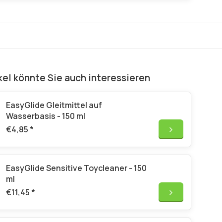
kel könnte Sie auch interessieren
EasyGlide Gleitmittel auf
Wasserbasis - 150 ml
€4,85
*
EasyGlide Sensitive Toycleaner - 150
ml
€11,45
*