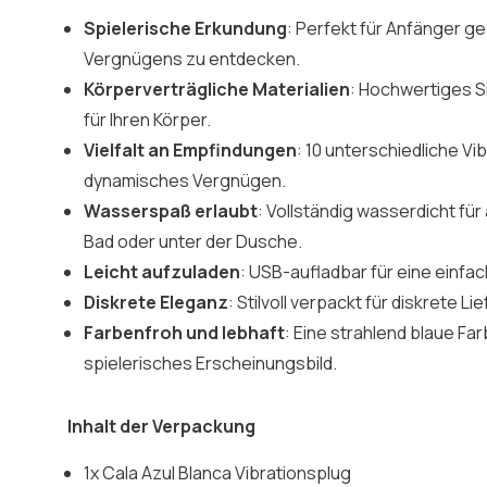
Spielerische Erkundung
: Perfekt für Anfänger g
Vergnügens zu entdecken.
Körperverträgliche Materialien
: Hochwertiges Si
für Ihren Körper.
Vielfalt an Empfindungen
: 10 unterschiedliche Vib
dynamisches Vergnügen.
Wasserspaß erlaubt
: Vollständig wasserdicht f
Bad oder unter der Dusche.
Leicht aufzuladen
: USB-aufladbar für eine einfa
Diskrete Eleganz
: Stilvoll verpackt für diskrete 
Farbenfroh und lebhaft
: Eine strahlend blaue Far
spielerisches Erscheinungsbild.
Inhalt der Verpackung
1x Cala Azul Blanca Vibrationsplug