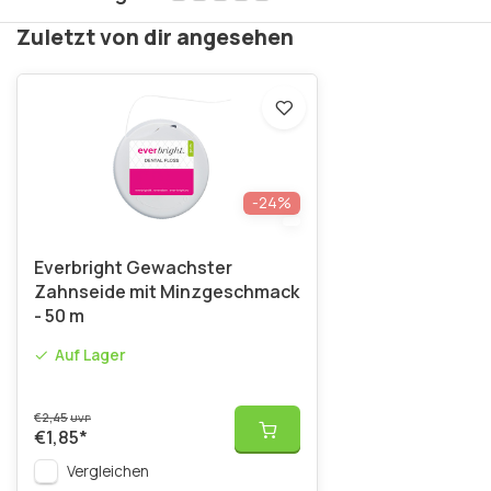
Zuletzt von dir angesehen
-24%
Everbright Gewachster
Zahnseide mit Minzgeschmack
- 50 m
Auf Lager
€2,45
UVP
€1,85
*
Vergleichen