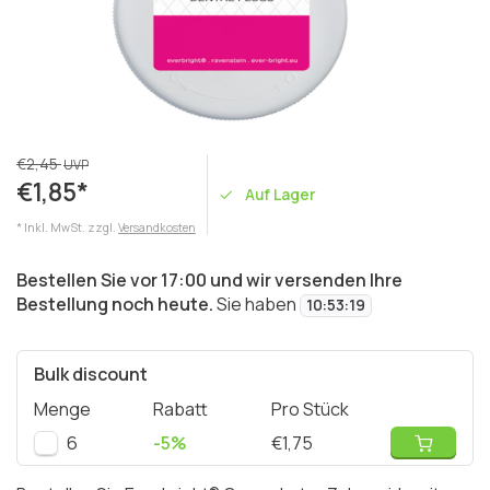
€2,45
UVP
€1,85*
Auf Lager
* Inkl. MwSt. zzgl.
Versandkosten
Bestellen Sie vor 17:00 und wir versenden Ihre
Bestellung noch heute.
Sie haben
10
:
53
:
19
Bulk discount
Menge
Rabatt
Pro Stück
6
-5%
€1,75