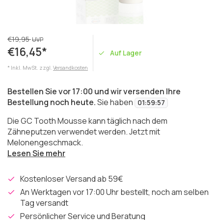
€19,95
UVP
€16,45*
Auf Lager
* Inkl. MwSt. zzgl.
Versandkosten
Bestellen Sie vor 17:00 und wir versenden Ihre
Bestellung noch heute.
Sie haben
01
:
59
:
57
Die GC Tooth Mousse kann täglich nach dem
Zähneputzen verwendet werden. Jetzt mit
Melonengeschmack.
Lesen Sie mehr
Kostenloser Versand ab 59€
An Werktagen vor 17:00 Uhr bestellt, noch am selben
Tag versandt
Persönlicher Service und Beratung