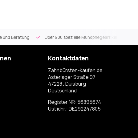
ce und Beratung
Über 900 spezielle Mundpflegeartikel
Kos
onen
Kontaktdaten
Zahnbürsten-kaufen.de
Asterlager Straße 97
47228 , Duisburg
Deutschland
Register NR: 56895674
Ust idnr.: DE292247805