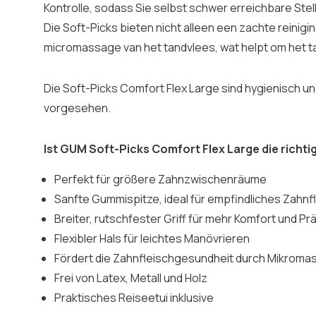
Kontrolle, sodass Sie selbst schwer erreichbare Ste
Die Soft-Picks bieten nicht alleen een zachte reinigi
micromassage van het tandvlees, wat helpt om het 
Die Soft-Picks Comfort Flex Large sind hygienisch u
vorgesehen.
Ist GUM Soft-Picks Comfort Flex Large die richtig
Perfekt für größere Zahnzwischenräume
Sanfte Gummispitze, ideal für empfindliches Zahnf
Breiter, rutschfester Griff für mehr Komfort und Pr
Flexibler Hals für leichtes Manövrieren
Fördert die Zahnfleischgesundheit durch Mikrom
Frei von Latex, Metall und Holz
Praktisches Reiseetui inklusive