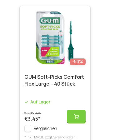
-50%
GUM Soft-Picks Comfort
Flex Large – 40 Stück
Auf Lager
€6,95
UVP
€3,45
*
Vergleichen
* Inkl. MwSt. zzgl.
Versandkosten