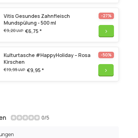
Vitis Gesundes Zahnfleisch
-27%
Mundspülung - 500 ml
€9,20
€6,75
*
UVP
Kulturtasche #HappyHoliday – Rosa
-50%
Kirschen
€19,95
€9,95
*
UVP
en
0/5
tungen