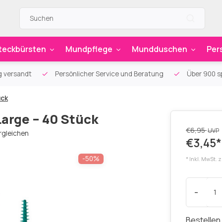
teckbürsten
Mundpflege
Mundduschen
Per
g versandt
Persönlicher Service und Beratung
Über 900 sp
ück
arge – 40 Stück
€6,95
UVP
rgleichen
€3,45*
-50%
* Inkl. MwSt. 
-
Bestellen