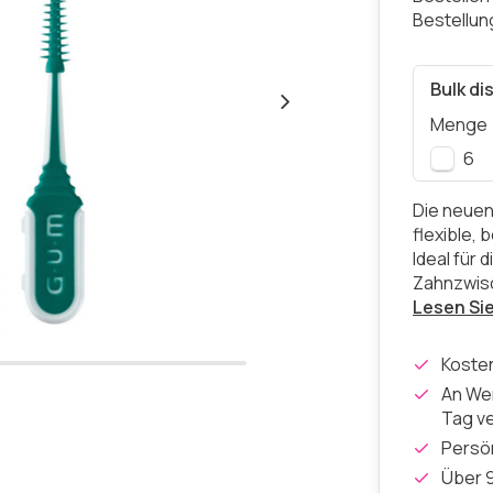
Bestellu
Bulk di
Menge
6
Die neuen
flexible,
Ideal für 
Zahnzwis
Lesen Si
Koste
An Wer
Tag v
Persön
Über 9