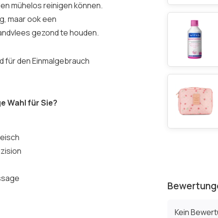
llen mühelos reinigen können.
ng, maar ook een
tandvlees gezond te houden.
nd für den Einmalgebrauch
e Wahl für Sie?
leisch
äzision
assage
Bewertung
Kein Bewer