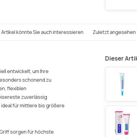
 Artikel könnte Sie auch interessieren
Zuletzt angesehen
Dieser Arti
ll entwickelt, um Ihre
 besonders schonend zu
en, flexiblen
eisereste zuverlässig
ideal für mittlere bis größere
Griff sorgen für höchste