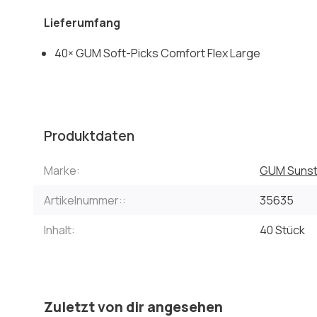
Lieferumfang
40× GUM Soft-Picks Comfort Flex Large
Produktdaten
Marke:
GUM Sunst
Artikelnummer::
35635
Inhalt:
40 Stück
Zuletzt von dir angesehen