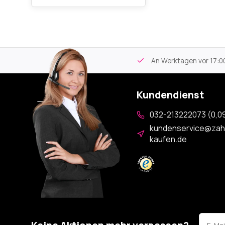
tikel
Kostenloser Versand
ab 59€
An Werktagen vor 17:00
Kundendienst
032-213222073 (0,09
kundenservice@zah
kaufen.de