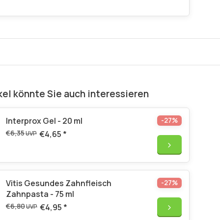
kel könnte Sie auch interessieren
Interprox Gel - 20 ml
-27%
€6,35
€4,65
*
UVP
Vitis Gesundes Zahnfleisch
-27%
Zahnpasta - 75 ml
€6,80
€4,95
*
UVP