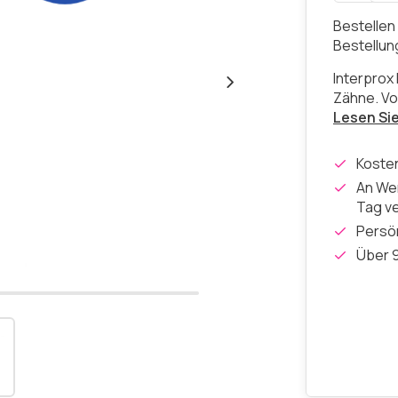
Bestellen
Bestellu
Interprox 
Zähne. Vo
Lesen Si
Koste
An Wer
Tag v
Persön
Über 9