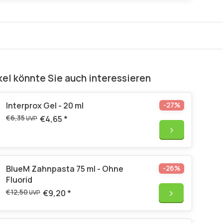
kel könnte Sie auch interessieren
Interprox Gel - 20 ml
-27%
€6,35
€4,65
*
UVP
BlueM Zahnpasta 75 ml - Ohne
-26%
Fluorid
€12,50
€9,20
*
UVP