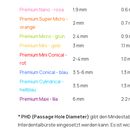
Premium Nano - rosa
1.9 mm
0.6
Premium Super Micro -
2 mm
0.7
orange
Premium Micro - grün
2.4 mm
0.9
Premium Mini - gelb
3 mm
1.1 
Premium Mini Conical -
2-4 mm
1.0
rot
Premium Conical - blau
3.5-6 mm
1.3
Premium Cylindrical -
3.5 mm
1.3
hellblau
Premium Maxi - lila
6 mm
2.2
* PHD (Passage Hole Diameter)
gibt den Mindestab
Interdentalbürste eingesetzt werden kann. Es ist wich