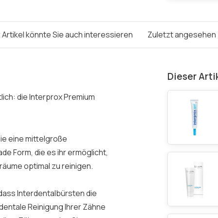
 Artikel könnte Sie auch interessieren
Zuletzt angesehen
Dieser Arti
lich: die Interprox Premium
die eine mittelgroße
de Form, die es ihr ermöglicht,
lräume optimal zu reinigen.
ass Interdentalbürsten die
rdentale Reinigung Ihrer Zähne