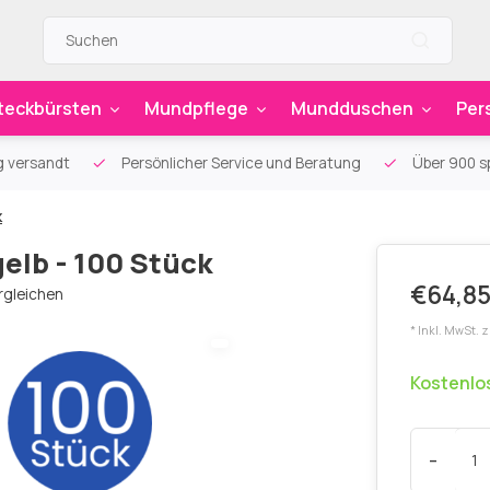
teckbürsten
Mundpflege
Mundduschen
Per
g versandt
Persönlicher Service und Beratung
Über 900 sp
k
elb - 100 Stück
€64,85
rgleichen
* Inkl. MwSt. 
Kostenlo
-