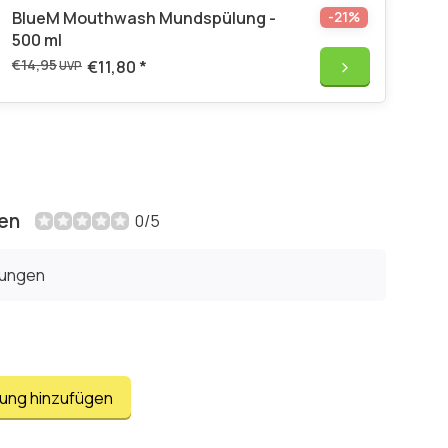
BlueM Mouthwash Mundspülung -
-21%
500 ml
€14,95
€11,80
*
UVP
en
0/5
tungen
tung hinzufügen