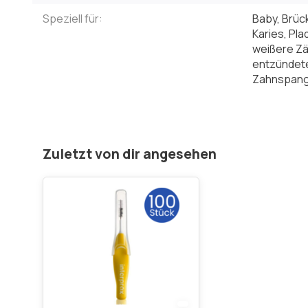
Speziell für:
Baby, Brüc
Karies, Pl
weißere Zä
entzündete
Zahnspan
Zuletzt von dir angesehen