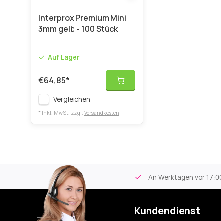
Interprox Premium Mini
3mm gelb - 100 Stück
Auf Lager
€64,85
*
Vergleichen
* Inkl. MwSt. zzgl.
Versandkosten
tikel
Kostenloser Versand
ab 59€
An Werktagen vor 17:00
Kundendienst