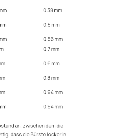
 mm
0.38 mm
 mm
0.5 mm
 mm
0.56 mm
mm
0.7 mm
 mm
0.6 mm
 mm
0.8 mm
 mm
0.94 mm
 mm
0.94 mm
stand an, zwischen dem die
tig, dass die Bürste locker in