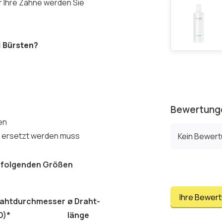
ür Ihre Zähne werden Sie
i Bürsten?
Bewertung
en
e ersetzt werden muss
Kein Bewer
n folgenden Größen
Ihre Bewer
ahtdurchmesser
ø
Draht-
D)*
länge