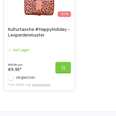
-50%
Kulturtasche #HappyHoliday –
Leopardenmuster
Auf Lager
€19,95
UVP
€9,95
*
Vergleichen
* Inkl. MwSt. zzgl.
Versandkosten