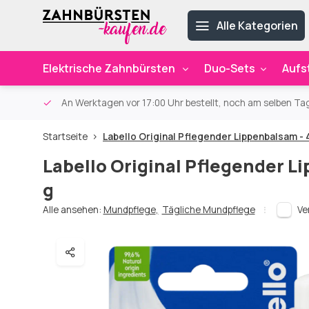
Alle Kategorien
Elektrische Zahnbürsten
Duo-Sets
Aufs
ab 59€
An Werktagen vor 17:00 Uhr bestellt, noch am selben Ta
Startseite
Labello Original Pflegender Lippenbalsam - 
Labello Original Pflegender L
g
Alle ansehen:
Mundpflege
,
Tägliche Mundpflege
Ve