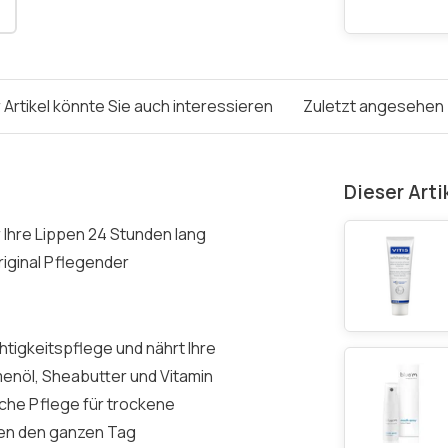
 Artikel könnte Sie auch interessieren
Zuletzt angesehen
Dieser Arti
 Ihre Lippen 24 Stunden lang
riginal Pflegender
htigkeitspflege und nährt Ihre
menöl, Sheabutter und Vitamin
iche Pflege für trockene
pen den ganzen Tag