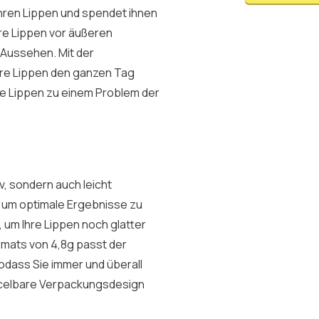
hren Lippen und spendet ihnen
hre Lippen vor äußeren
 Aussehen. Mit der
hre Lippen den ganzen Tag
ge Lippen zu einem Problem der
iv, sondern auch leicht
 um optimale Ergebnisse zu
, um Ihre Lippen noch glatter
rmats von 4,8g passt der
odass Sie immer und überall
ycelbare Verpackungsdesign