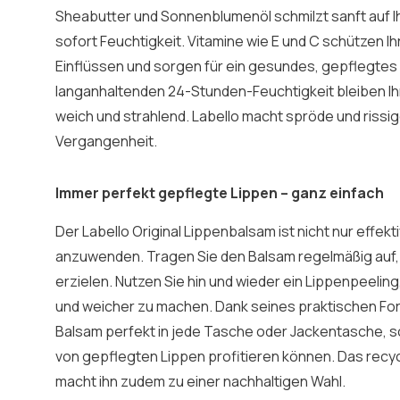
Sheabutter und Sonnenblumenöl schmilzt sanft auf I
sofort Feuchtigkeit. Vitamine wie E und C schützen I
Einflüssen und sorgen für ein gesundes, gepflegtes
langanhaltenden 24-Stunden-Feuchtigkeit bleiben I
weich und strahlend. Labello macht spröde und rissi
Vergangenheit.
Immer perfekt gepflegte Lippen – ganz einfach
Der Labello Original Lippenbalsam ist nicht nur effekt
anzuwenden. Tragen Sie den Balsam regelmäßig auf,
erzielen. Nutzen Sie hin und wieder ein Lippenpeeling
und weicher zu machen. Dank seines praktischen Fo
Balsam perfekt in jede Tasche oder Jackentasche, s
von gepflegten Lippen profitieren können. Das rec
macht ihn zudem zu einer nachhaltigen Wahl.