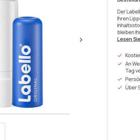
Der Label
Ihren Lip
Inhaltsst
bleiben I
Lesen Si
Koste
An Wer
Tag v
Persön
Über 9