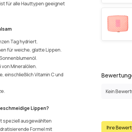
st für alle Hauttypen geeignet
alsam
nzen Tag hydriert.
en für weiche, glatte Lippen.
 Sonnenblumenöl.
i von Mineralölen.
e, einschließlich Vitamin C und
Bewertung
ze.
Kein Bewer
 geschmeidige Lippen?
it speziell ausgewählten
Ihre Bewer
ydratisierende Formel mit