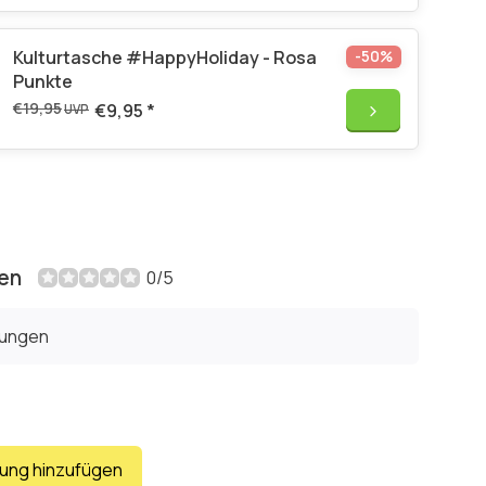
Kulturtasche #HappyHoliday - Rosa
-50%
Punkte
€19,95
€9,95
*
UVP
en
0/5
tungen
tung hinzufügen