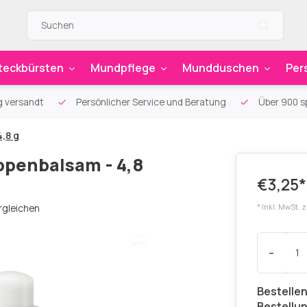
teckbürsten
Mundpflege
Mundduschen
Per
g versandt
Persönlicher Service und Beratung
Über 900 sp
4,8 g
ippenbalsam - 4,8
€3,25*
rgleichen
* Inkl. MwSt. 
-
Bestellen
Bestellu