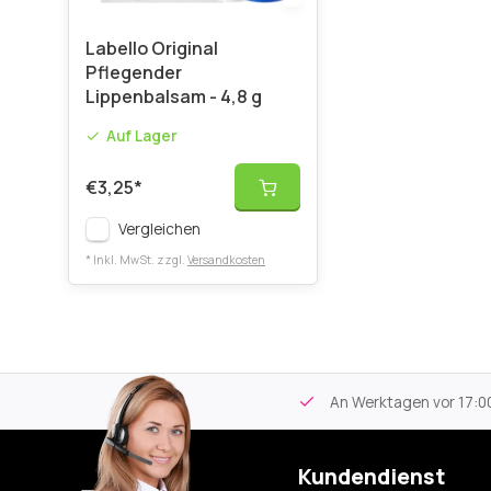
Labello Original
Pflegender
Lippenbalsam - 4,8 g
Auf Lager
€3,25
*
Vergleichen
* Inkl. MwSt. zzgl.
Versandkosten
tikel
Kostenloser Versand
ab 59€
An Werktagen vor 17:00
Kundendienst