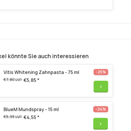
kel könnte Sie auch interessieren
Vitis Whitening Zahnpasta - 75 ml
-25%
€7,80
€5,85
*
UVP
BlueM Mundspray - 15 ml
-24%
€5,95
€4,55
*
UVP