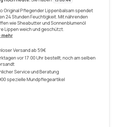
13
:
00
:
43
lo Original Pflegender Lippenbalsam spendet
pen 24 Stunden Feuchtigkeit. Mit nährenden
offen wie Sheabutter und Sonnenblumenöl
hre Lippen weich und geschützt.
e mehr
nloser Versand ab 59€
ktagen vor 17:00 Uhr bestellt, noch am selben
ersandt
licher Service und Beratung
00 spezielle Mundpflegeartikel