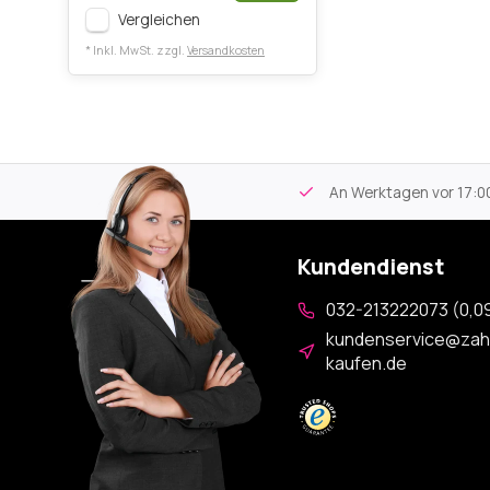
Vergleichen
* Inkl. MwSt. zzgl.
Versandkosten
tikel
Kostenloser Versand
ab 59€
An Werktagen vor 17:00
Kundendienst
032-213222073 (0,09
kundenservice@zah
kaufen.de