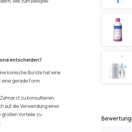
ern, wie zum Beispiel:
ctona entscheiden?
ine konische Bürste hat eine
t eine gerade Form.
n Zahnarzt zu konsultieren,
ch auf die Verwendung einer
e großen Vorteile zu
Bewertung
: