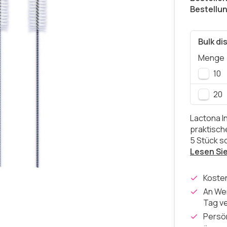
Bestellu
Bulk di
Menge
10
20
Lactona I
praktisch
5 Stück s
Lesen Si
Koste
An Wer
Tag v
Persön