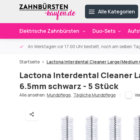
Alle Kategorien
Elektrische Zahnbürsten
Duo-Sets
Aufs
ab 59€
An Werktagen vor 17:00 Uhr bestellt, noch am selben Ta
Startseite
Lactona Interdental Cleaner Large/Medium 
Lactona Interdental Cleaner
6.5mm schwarz - 5 Stück
Alle ansehen:
Mundpflege
,
Tägliche Mundpflege
Ve