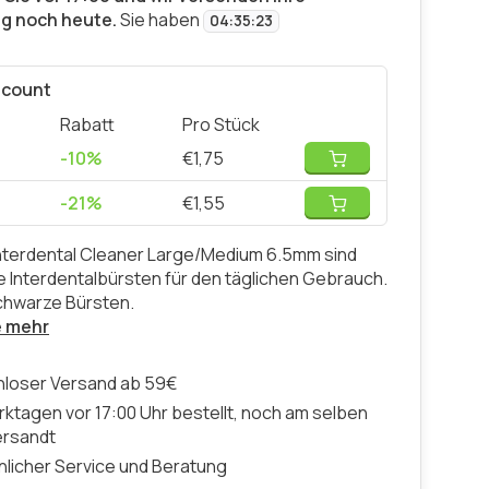
ng noch heute.
Sie haben
04
:
35
:
22
scount
Rabatt
Pro Stück
-10%
€1,75
-21%
€1,55
nterdental Cleaner Large/Medium 6.5mm sind
e Interdentalbürsten für den täglichen Gebrauch.
chwarze Bürsten.
e mehr
nloser Versand ab 59€
ktagen vor 17:00 Uhr bestellt, noch am selben
ersandt
licher Service und Beratung