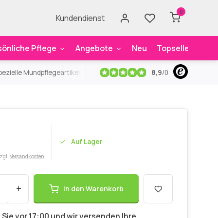
0
Kundendienst
sönliche Pflege
Angebote
Neu
Topseller
Mar
8,9
/
0
ezielle Mundpflegeartikel
Kostenloser Versand
ab 59€
An
Auf Lager
zzgl.
Versandkosten
+
In den Warenkorb
 Sie vor 17:00 und wir versenden Ihre