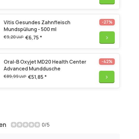
Vitis Gesundes Zahnfleisch
-27%
Mundspülung - 500 ml
€9,20
€6,75
*
UVP
Oral-B Oxyjet MD20 Health Center
-42%
Advanced Munddusche
€89,99
€51,85
*
UVP
en
0/5