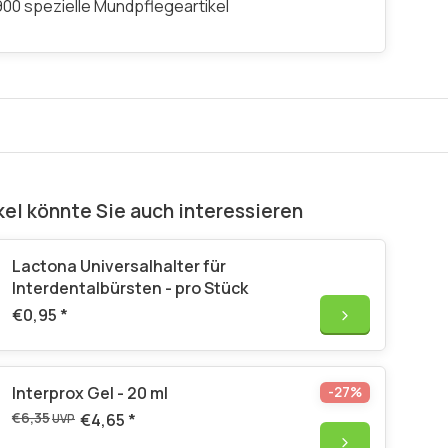
00 spezielle Mundpflegeartikel
kel könnte Sie auch interessieren
Lactona Universalhalter für
Interdentalbürsten - pro Stück
€0,95
*
Interprox Gel - 20 ml
-27%
€6,35
€4,65
*
UVP