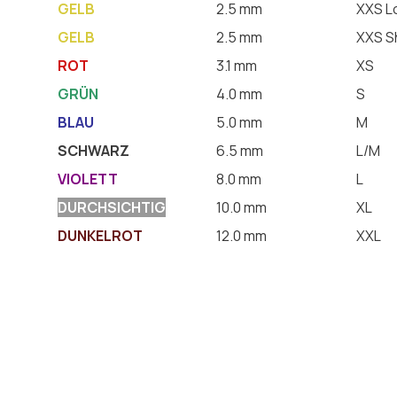
GELB
2.5 mm
XXS L
GELB
2.5 mm
XXS S
ROT
3.1 mm
XS
GRÜN
4.0 mm
S
BLAU
5.0 mm
M
SCHWARZ
6.5 mm
L/M
VIOLETT
8.0 mm
L
DURCHSICHTIG
10.0 mm
XL
DUNKELROT
12.0 mm
XXL