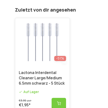
Zuletzt von dir angesehen
-51%
Lactona Interdental
Cleaner Large/Medium
6.5mm schwarz - 5 Stück
Auf Lager
€3,95
UVP
€1,95
*