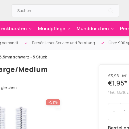
teckbürsten
Mundpflege
Mundduschen
Per
g versandt
Persönlicher Service und Beratung
Über 900 sp
6.5mm schwarz - 5 Stück
 Large/Medium
€3,95
UVP
€1,95*
rgleichen
* Inkl. MwSt. 
-51%
-
Bestellen