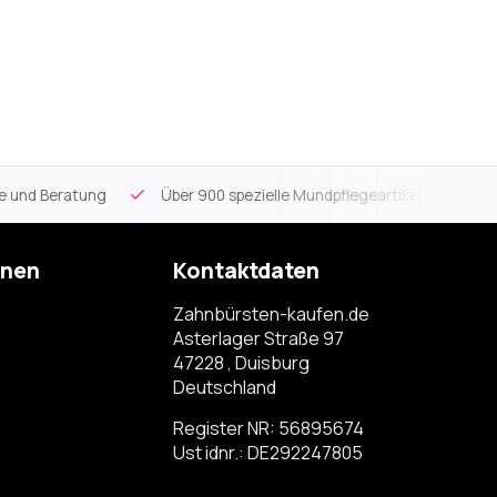
ce und Beratung
Über 900 spezielle Mundpflegeartikel
Kos
onen
Kontaktdaten
Zahnbürsten-kaufen.de
Asterlager Straße 97
47228 , Duisburg
Deutschland
Register NR: 56895674
Ust idnr.: DE292247805