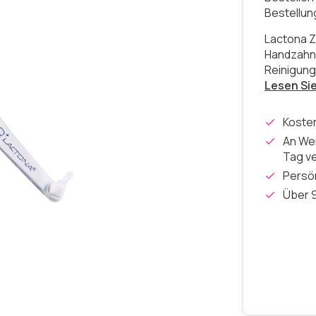
Bestellu
Lactona 
Handzahnb
Reinigung
Lesen Si
Koste
An Wer
Tag v
Persön
Über 9