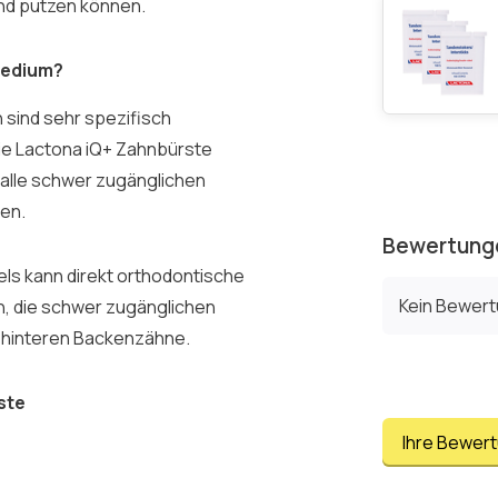
und putzen können.
Medium?
 sind sehr spezifisch
die Lactona iQ+ Zahnbürste
 alle schwer zugänglichen
en.
Bewertung
iels kann direkt orthodontische
Kein Bewer
h, die schwer zugänglichen
er hinteren Backenzähne.
ste
Ihre Bewer