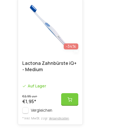
-34%
Lactona Zahnbürste iQ+
- Medium
Auf Lager
€2,95
UVP
€1,95
*
Vergleichen
* Inkl. MwSt. zzgl.
Versandkosten