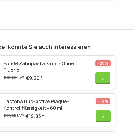
kel könnte Sie auch interessieren
BlueM Zahnpasta 75 ml - Ohne
-26%
Fluorid
€12,50
€9,20
*
UVP
Lactona Duo-Active Plaque-
-10%
Kontrollflüssigkeit - 60 ml
€21,95
€19,85
*
UVP