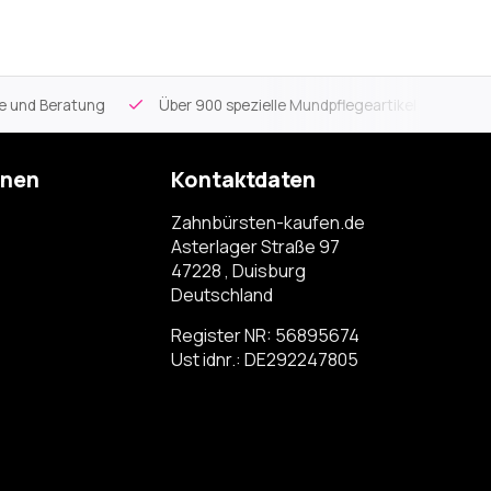
ce und Beratung
Über 900 spezielle Mundpflegeartikel
Kos
onen
Kontaktdaten
Zahnbürsten-kaufen.de
Asterlager Straße 97
47228 , Duisburg
Deutschland
Register NR: 56895674
Ust idnr.: DE292247805