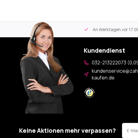
tikel
Kostenloser Versand
ab 59€
An Werktagen vor 17:00
Kundendienst
032-213222073 (0,09
kundenservice@zah
kaufen.de
Keine Aktionen mehr verpassen?