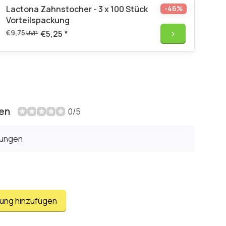
Lactona Zahnstocher - 3 x 100 Stück
-46%
Vorteilspackung
€9,75
€5,25
*
UVP
en
0/5
tungen
tung hinzufügen