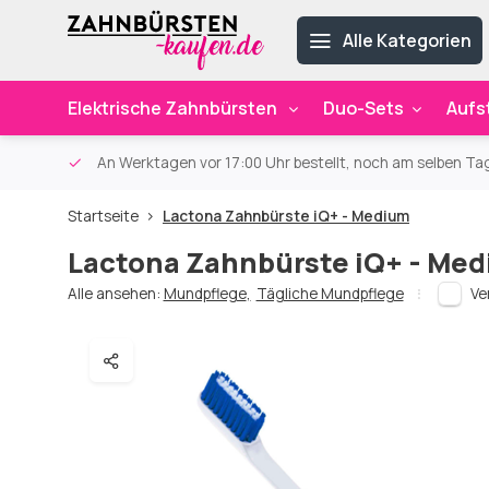
Alle Kategorien
Elektrische Zahnbürsten
Duo-Sets
Aufs
ab 59€
An Werktagen vor 17:00 Uhr bestellt, noch am selben Ta
Startseite
Lactona Zahnbürste iQ+ - Medium
Lactona Zahnbürste iQ+ - Me
Alle ansehen:
Mundpflege
,
Tägliche Mundpflege
Ve