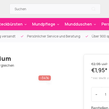
teckbürsten
Mundpflege
Mundduschen
Per
g versandt
Persönlicher Service und Beratung
Über 900 sp
dium
€2,95
UVP
rgleichen
€1,95*
-34%
* Inkl. MwSt. 
-
Bestellen