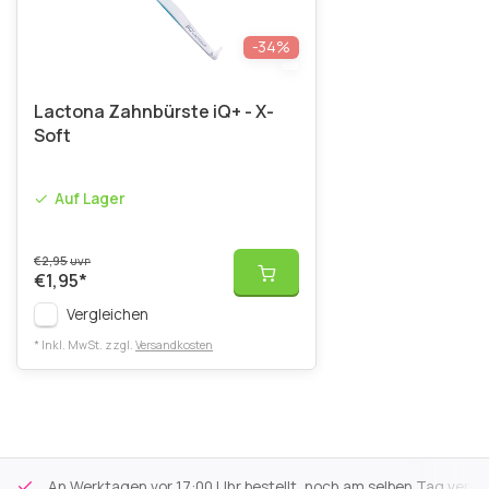
-34%
Lactona Zahnbürste iQ+ - X-
Soft
Auf Lager
€2,95
UVP
€1,95
*
Vergleichen
* Inkl. MwSt. zzgl.
Versandkosten
An Werktagen vor 17:00 Uhr bestellt, noch am selben Tag versa