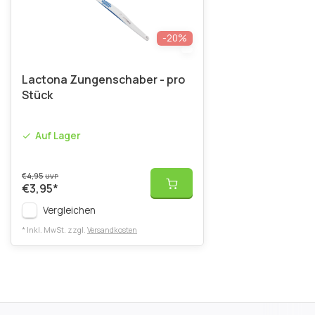
-20%
Lactona Zungenschaber - pro
Stück
Auf Lager
€4,95
UVP
€3,95
*
Vergleichen
* Inkl. MwSt. zzgl.
Versandkosten