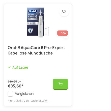
-5%
Oral-B AquaCare 6 Pro-Expert
Kabellose Munddusche
Auf Lager
€89,95
UVP
€85,60
*
Vergleichen
* Inkl. MwSt. zzgl.
Versandkosten