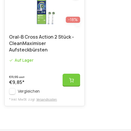
-18%
Oral-B Cross Action 2 Stück -
CleanMaximiser
Aufsteckbürsten
Auf Lager
€11,95
UVP
€9,85
*
Vergleichen
* Inkl. MwSt. zzgl.
Versandkosten