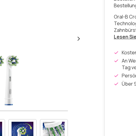
Bestellu
Oral-B Cr
Technolog
Zahnbürs
Lesen Si
Koste
An Wer
Tag v
Persön
Über 9