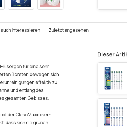
e auch interessieren
Zuletzt angesehen
Dieser Arti
-B sorgen für eine sehr
zierten Borsten bewegen sich
erunreinigungen effektiv zu
Zähne und entlang des
des gesamten Gebisses.
 mit der CleanMaximiser-
t, dass sich die grünen