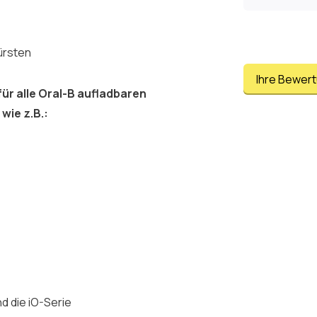
ürsten
Ihre Bewer
ür alle Oral-B aufladbaren
wie z.B.:
d die iO-Serie