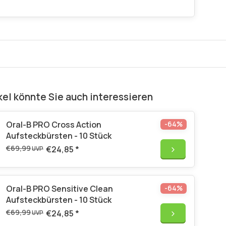
kel könnte Sie auch interessieren
Oral-B PRO Cross Action
-64%
Aufsteckbürsten - 10 Stück
€69,99
€24,85
*
UVP
Oral-B PRO Sensitive Clean
-64%
Aufsteckbürsten - 10 Stück
€69,99
€24,85
*
UVP