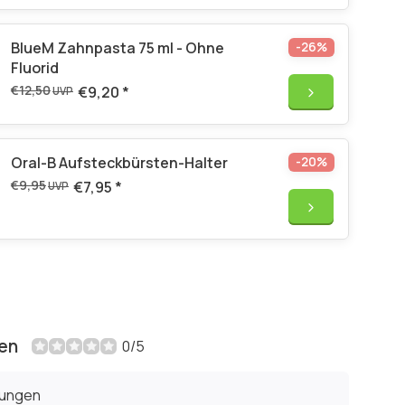
BlueM Zahnpasta 75 ml - Ohne
-26%
Fluorid
€12,50
€9,20
*
UVP
Oral-B Aufsteckbürsten-Halter
-20%
€9,95
€7,95
*
UVP
en
0/5
tungen