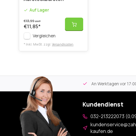
Auf Lager
€13,99
UVP
€11,85
*
Vergleichen
* Inkl. MwSt. zzgl.
Versandkosten
tikel
Kostenloser Versand
ab 59€
An Werktagen vor 17:00
Kundendienst
032-213222073 (0,09
kundenservice@zah
kaufen.de