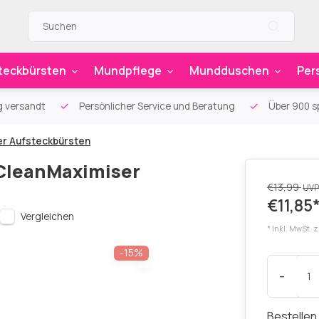
teckbürsten
Mundpflege
Mundduschen
Per
g versandt
Persönlicher Service und Beratung
Über 900 sp
er Aufsteckbürsten
 CleanMaximiser
€13,99
UVP
€11,85
Vergleichen
* Inkl. MwSt. 
-15%
-
Bestellen