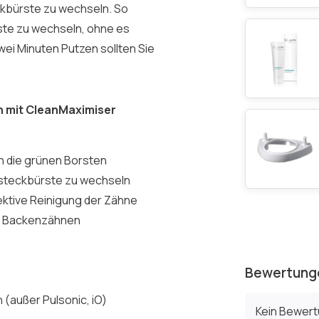
eckbürste zu wechseln. So
rste zu wechseln, ohne es
ei Minuten Putzen sollten Sie
n mit CleanMaximiser
h die grünen Borsten
ufsteckbürste zu wechseln
ektive Reinigung der Zähne
nd Backenzähnen
Bewertung
 (außer Pulsonic, iO)
Kein Bewer