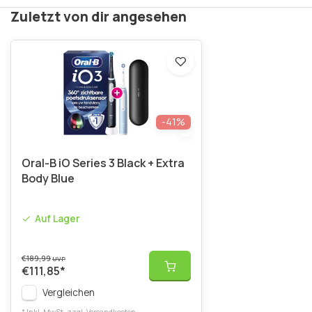
Zuletzt von dir angesehen
-41%
Oral-B iO Series 3 Black + Extra
Body Blue
Auf Lager
€189,99
UVP
€111,85
*
Vergleichen