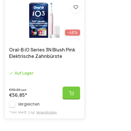
-48%
Oral-B iO Series 3N Blush Pink
Elektrische Zahnbürste
Auf Lager
€110,00
UVP
€56,85
*
Vergleichen
* Inkl. MwSt. zzgl.
Versandkosten