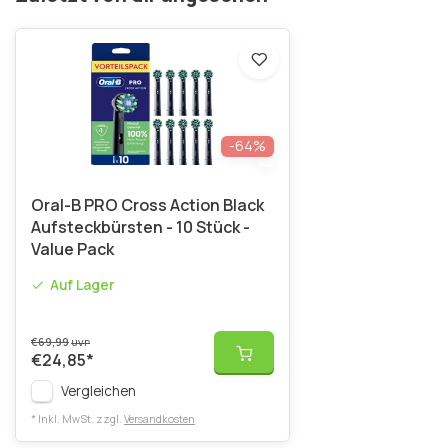
-64%
Oral-B PRO Cross Action Black
Aufsteckbürsten - 10 Stück -
Value Pack
Auf Lager
€69,99
UVP
€24,85
*
Vergleichen
* Inkl. MwSt. zzgl.
Versandkosten