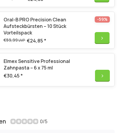
Oral-B PRO Precision Clean
-59%
Aufsteckbürsten – 10 Stück
Vorteilspack
€59,99
€24,85
*
UVP
Elmex Sensitive Professional
Zahnpasta – 6 x 75 ml
€30,45
*
en
0/5