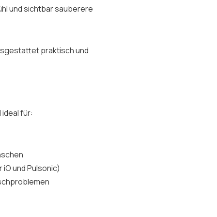
ühl und sichtbar sauberere
usgestattet praktisch und
ideal für:
ünschen
 iO und Pulsonic)
ischproblemen