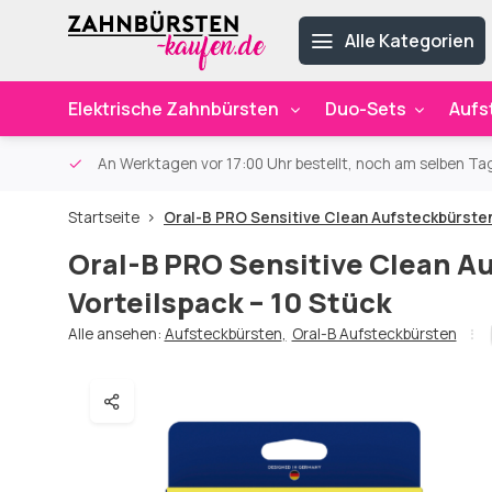
Alle Kategorien
Elektrische Zahnbürsten
Duo-Sets
Aufs
ab 59€
An Werktagen vor 17:00 Uhr bestellt, noch am selben Ta
Startseite
Oral-B PRO Sensitive Clean Aufsteckbürsten
Oral-B PRO Sensitive Clean A
Vorteilspack – 10 Stück
Alle ansehen:
Aufsteckbürsten
,
Oral-B Aufsteckbürsten