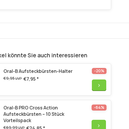
kel könnte Sie auch interessieren
Oral-B Aufsteckbürsten-Halter
-20%
€9,95
€7,95
*
UVP
Oral-B PRO Cross Action
-64%
Aufsteckbürsten – 10 Stück
Vorteilspack
€69,99
€24,85
*
UVP