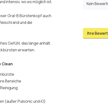
d intensiv, wo es möglich ist.
Kein Bewer
ieser Oral-B Bürstenkopf auch
leischrand und die
Ihre Bewer
hes Gefühl, das lange anhält.
ckbürsten erwarten.
e Clean
hnbürste
are Bereiche
 Reinigung
en (außer Pulsonic und iO)