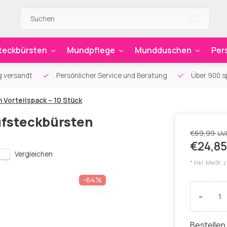
teckbürsten
Mundpflege
Mundduschen
Per
g versandt
Persönlicher Service und Beratung
Über 900 sp
 Vorteilspack – 10 Stück
ufsteckbürsten
€69,99
UV
€24,85
Vergleichen
* Inkl. MwSt. 
-64%
-
Bestellen