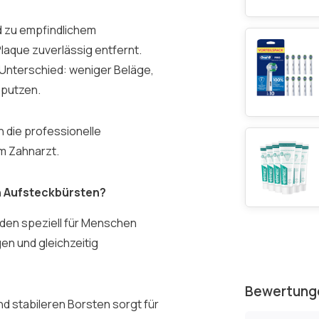
d zu empfindlichem
laque zuverlässig entfernt.
Unterschied: weniger Beläge,
eputzen.
h die professionelle
m Zahnarzt.
an Aufsteckbürsten?
den speziell für Menschen
gen und gleichzeitig
Bewertung
d stabileren Borsten sorgt für