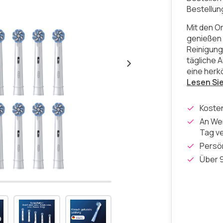
Bestellu
Mit den O
genießen 
Reinigung.
tägliche 
eine her
Lesen Si
Koste
An Wer
Tag v
Persön
Über 9