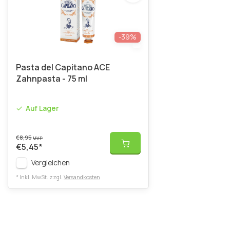
-39%
Pasta del Capitano ACE
Zahnpasta - 75 ml
Auf Lager
€8,95
UVP
€5,45
*
Vergleichen
* Inkl. MwSt. zzgl.
Versandkosten